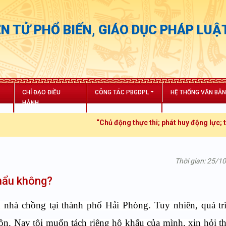
N TỬ PHỔ BIẾN, GIÁO DỤC PHÁP LUẬ
CHỈ ĐẠO ĐIỀU
CÔNG TÁC PBGDPL
HỆ THỐNG VĂN BẢ
HÀNH
“Chủ động thực thi; phát huy động lực; tăng tr
Thời gian: 25/1
hẩu không?
 nhà chồng tại thành phố Hải Phòng. Tuy nhiên, quá tr
n. Nay tôi muốn tách riêng hộ khẩu của mình, xin hỏi th