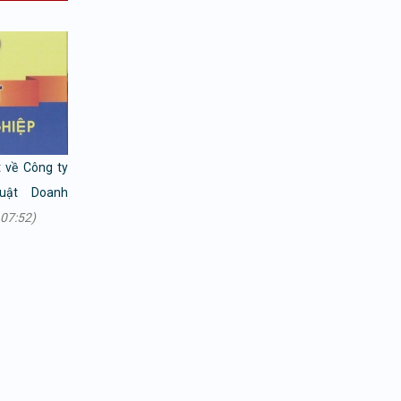
t về Công ty
uật Doanh
07:52)