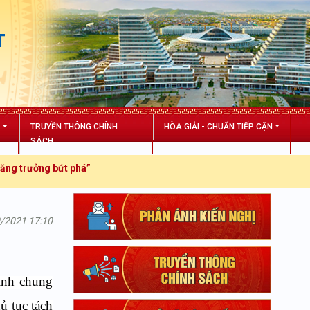
T
N
TRUYỀN THÔNG CHÍNH
HÒA GIẢI - CHUẨN TIẾP CẬN
SÁCH
ưởng bứt phá”
0/2021 17:10
ình chung
ủ tục tách