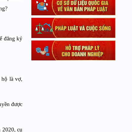
ông?
để đăng ký
 hộ là vợ,
uyền được
m 2020, cụ