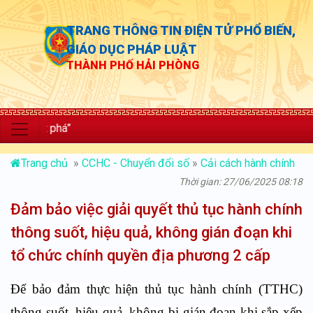
TRANG THÔNG TIN ĐIỆN TỬ PHỔ BIẾN,
GIÁO DỤC PHÁP LUẬT
THÀNH PHỐ HẢI PHÒNG
“Chủ
Trang chủ
»
CCHC - Chuyển đổi số
»
Cải cách hành chính
Thời gian: 27/06/2025 08:18
Đảm bảo việc giải quyết thủ tục hành chính
thông suốt, hiệu quả, không gián đoạn khi
tổ chức chính quyền địa phương 2 cấp
Để bảo đảm thực hiện thủ tục hành chính (TTHC)
thông suốt, hiệu quả, không bị gián đoạn khi sắp xếp