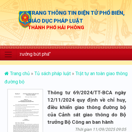
TRANG THÔNG TIN ĐIỆN TỬ PHỔ BIẾN,
GIÁO DỤC PHÁP LUẬT
THÀNH PHỐ HẢI PHÒNG
tăng trưởng bứt phá”
Trang chủ
»
Tủ sách pháp luật
»
Trật tự an toàn giao thông
đường bộ
Thông tư 69/2024/TT-BCA ngày
12/11/2024 quy định về chỉ huy,
điều khiển giao thông đường bộ
của Cảnh sát giao thông do Bộ
trưởng Bộ Công an ban hành
Thời gian 11/09/2025 09:05