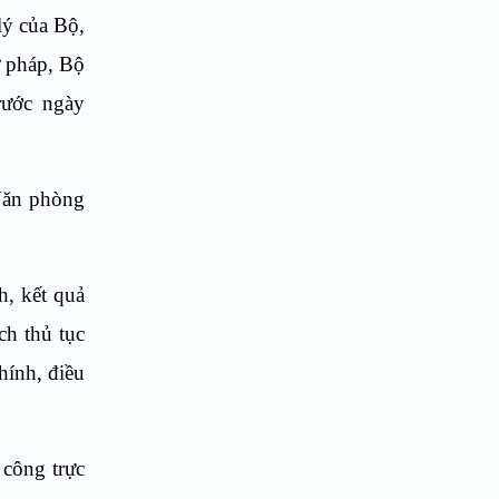
lý của Bộ,
ư pháp, Bộ
rước ngày
 Văn phòng
h, kết quả
ch thủ tục
hính, điều
 công trực