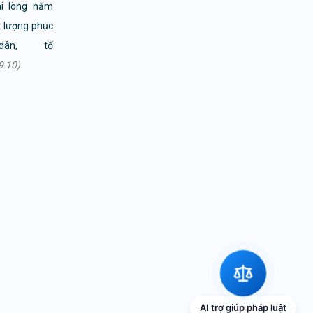
ài lòng năm
t lượng phục
ân, tổ
9:10)
AI trợ giúp pháp luật