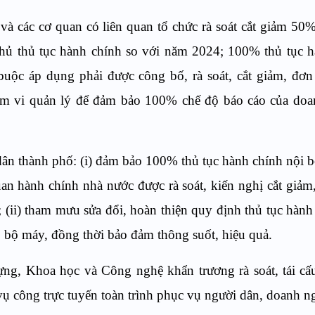
và các cơ quan có liên quan tổ chức rà soát cắt giảm 50%
 thủ thủ tục hành chính so với năm 2024; 100% thủ tục 
 buộc áp dụng phải được công bố, rà soát, cắt giảm, đơn
ạm vi quản lý để đảm bảo 100% chế độ báo cáo của doa
ân thành phố: (i) đảm bảo 100% thủ tục hành chính nội b
an hành chính nhà nước được rà soát, kiến nghị cắt giảm
ện; (ii) tham mưu sửa đổi, hoàn thiện quy định thủ tục hành
p bộ máy, đồng thời bảo đảm thông suốt, hiệu quả.
ng, Khoa học và Công nghệ khẩn trương rà soát, tái cấ
 vụ công trực tuyến toàn trình phục vụ người dân, doanh n