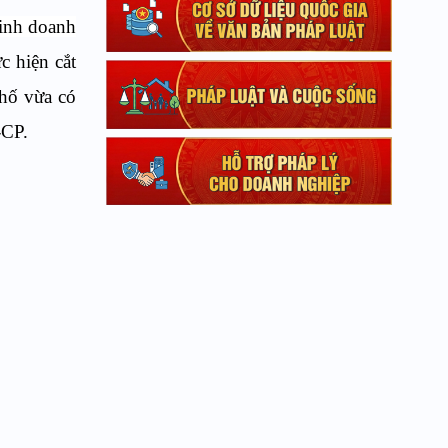
kinh doanh
 hiện cắt
phố vừa có
-CP.