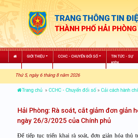
TRANG THÔNG TIN ĐIỆ
THÀNH PHỐ HẢI PHÒNG
GIỚI THIỆU
CCHC - CHUYỂN ĐỔI SỐ
TIN TỨC - SỰ
KIỆN
Thứ 5, ngày 6 tháng 8 năm 2026
Trang chủ
»
CCHC - Chuyển đổi số
»
Cải cách hành ch
Hải Phòng: Rà soát, cắt giảm đơn giản 
ngày 26/3/2025 của Chính phủ
Để tiếp tục triển khai rà soát, đơn giản hóa th