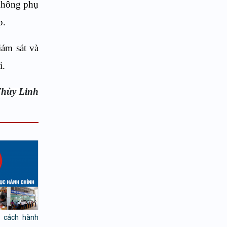
 không phụ
p.
iám sát và
i.
hùy Linh
i cách hành