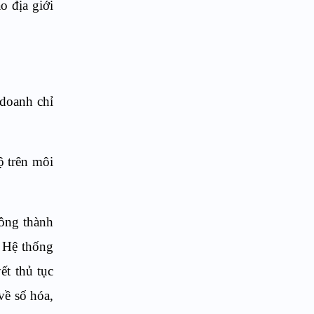
o địa giới
 doanh chỉ
ộ trên môi
công thành
a Hệ thống
ết thủ tục
về số hóa,