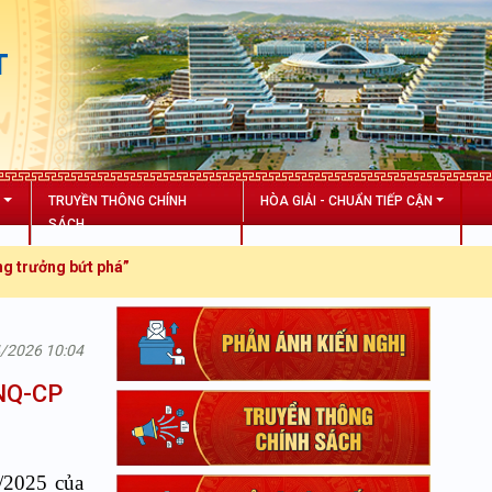
T
N
TRUYỀN THÔNG CHÍNH
HÒA GIẢI - CHUẨN TIẾP CẬN
SÁCH
t phá”
4/2026 10:04
/NQ-CP
3/2025 của