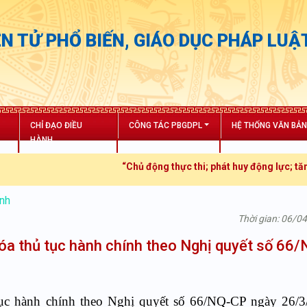
N TỬ PHỔ BIẾN, GIÁO DỤC PHÁP LUẬ
CHỈ ĐẠO ĐIỀU
CÔNG TÁC PBGDPL
HỆ THỐNG VĂN BẢ
HÀNH
“Chủ động thực thi; phát huy động lực; tăng trưởng bứ
ính
Thời gian: 06/0
hóa thủ tục hành chính theo Nghị quyết số 66
ủ tục hành chính theo Nghị quyết số 66/NQ-CP ngày 26/