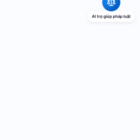
AI trợ giúp pháp luật
TRANG THÔNG TIN ĐIỆN TỬ VỀ PHỔ
BIẾN GIÁO DỤC PHÁP LUẬT
Cơ quan chủ quản: UBND thành phố Hải Phòng