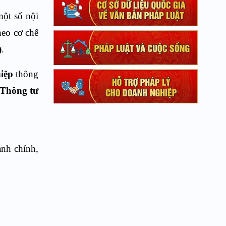
một số nội
heo cơ chế
)
.
iệp
thông
 Thông tư
ành chính,