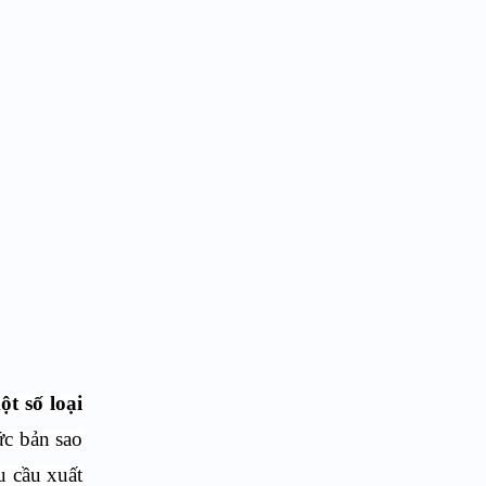
ột số loại
ức bản sao
u cầu xuất