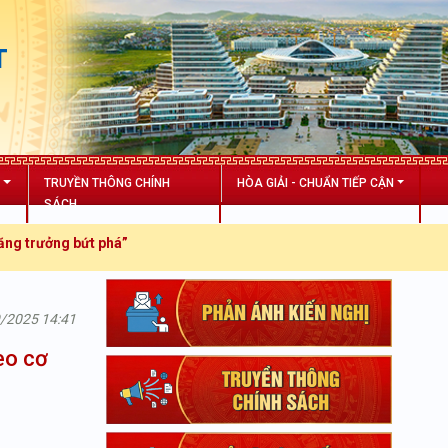
T
N
TRUYỀN THÔNG CHÍNH
HÒA GIẢI - CHUẨN TIẾP CẬN
SÁCH
 bứt phá”
9/2025 14:41
eo cơ