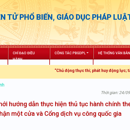
N TỬ PHỔ BIẾN, GIÁO DỤC PHÁP LUẬ
CHỈ ĐẠO ĐIỀU
CÔNG TÁC PBGDPL
HỆ THỐNG VĂN BẢ
HÀNH
“Chủ động thực thi; phát huy động lực; tăng trưởng
ính
Thời gian: 24/0
ới hướng dẫn thực hiện thủ tục hành chính th
phận một cửa và Cổng dịch vụ công quốc gia