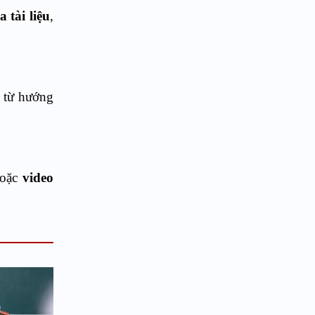
a tài liệu
,
 từ hướng
oặc
video