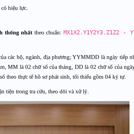
có hiệu lực.
h thống nhất
theo chuẩn:
MX1X2.Y1Y2Y3.Z1Z2 - Y
a các bộ, ngành, địa phương; YYMMDD là ngày tiếp nh
năm, MM là 02 chữ số của tháng, DD là 02 chữ số của n
số theo thực tế hồ sơ phát sinh, tối thiểu gồm 04 ký tự.
n tiện trong tra cứu, theo dõi và xử lý.