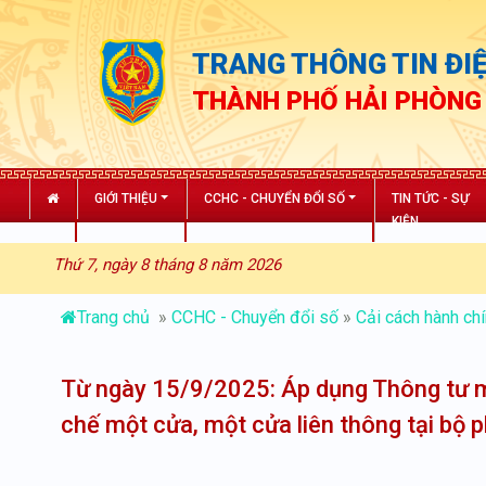
TRANG THÔNG TIN ĐIỆ
THÀNH PHỐ HẢI PHÒNG
GIỚI THIỆU
CCHC - CHUYỂN ĐỔI SỐ
TIN TỨC - SỰ
KIỆN
Thứ 7, ngày 8 tháng 8 năm 2026
Trang chủ
»
CCHC - Chuyển đổi số
»
Cải cách hành ch
Từ ngày 15/9/2025: Áp dụng Thông tư m
chế một cửa, một cửa liên thông tại bộ 