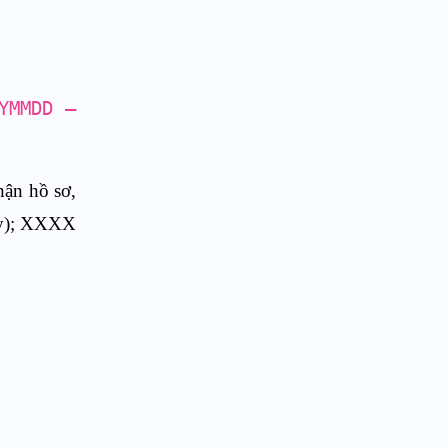
YMMDD –
ận hồ sơ,
gày); XXXX