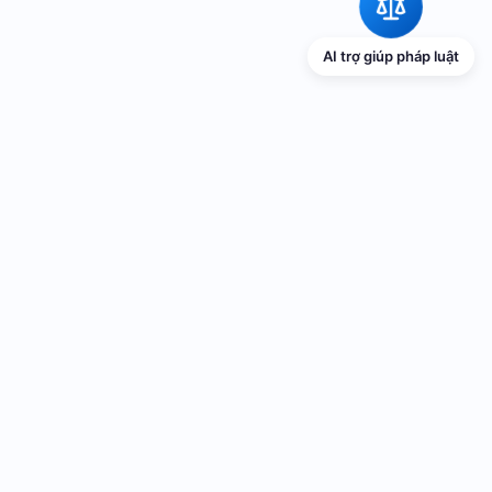
AI trợ giúp pháp luật
TRANG THÔNG TIN ĐIỆN TỬ VỀ PHỔ
BIẾN GIÁO DỤC PHÁP LUẬT
Cơ quan chủ quản: UBND thành phố Hải Phòng