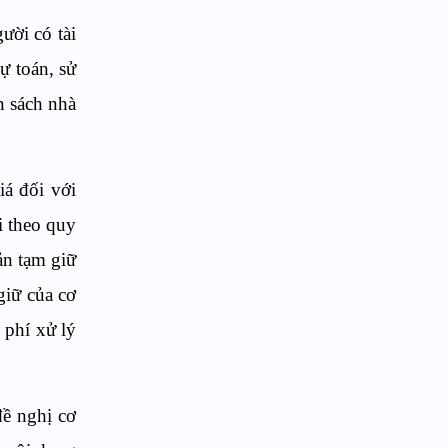
ười có tài
ự toán, sử
n sách nhà
iá đối với
i theo quy
ản tạm giữ
giữ của cơ
 phí xử lý
ề nghị cơ