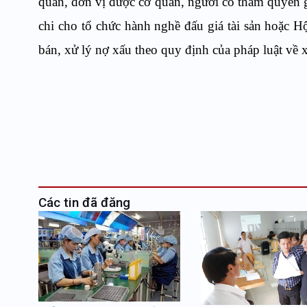
quan, đơn vị được cơ quan, người có thẩm quyền g
chi cho tổ chức hành nghề đấu giá tài sản hoặc H
bán, xử lý nợ xấu theo quy định của pháp luật về 
Các tin đã đăng