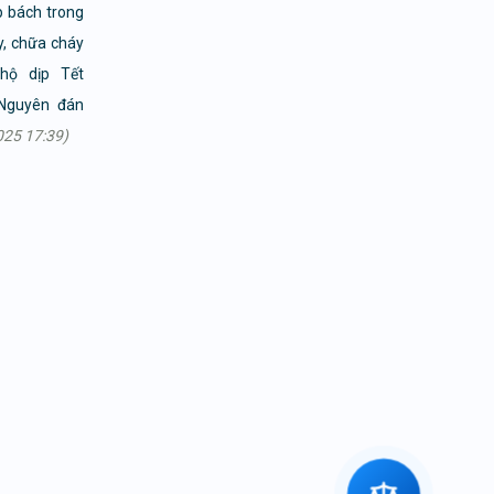
p bách trong
y, chữa cháy
hộ dịp Tết
 Nguyên đán
25 17:39)