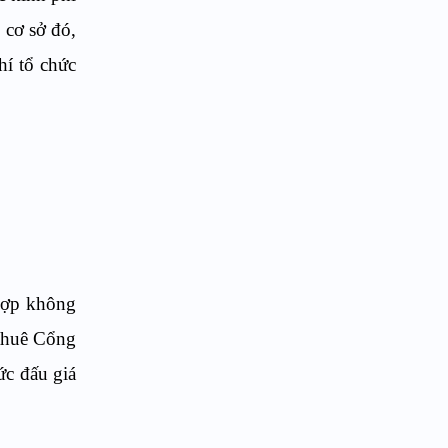
n cơ sở đó,
hí tổ chức
 hợp không
 thuê Cổng
ức đấu giá