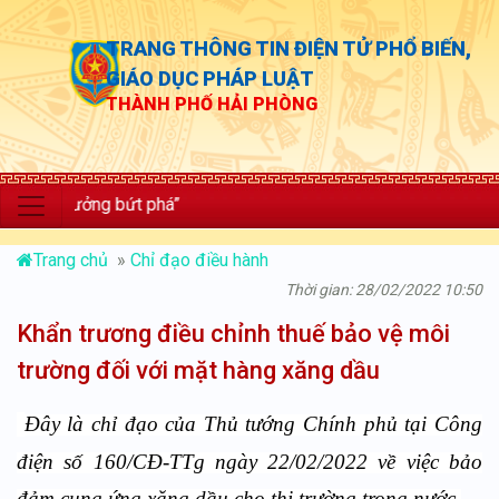
TRANG THÔNG TIN ĐIỆN TỬ PHỔ BIẾN,
GIÁO DỤC PHÁP LUẬT
THÀNH PHỐ HẢI PHÒNG
 trưởng bứt phá”
Trang chủ
»
Chỉ đạo điều hành
Thời gian: 28/02/2022 10:50
Khẩn trương điều chỉnh thuế bảo vệ môi
trường đối với mặt hàng xăng dầu
Đ
ây là chỉ đạo của Thủ tướng Chính phủ tại C
ông
điện số 160/CĐ-TTg
ngày 22/02/2022 về việc bảo
đảm cung ứng xăng dầu cho thị trường trong nước.