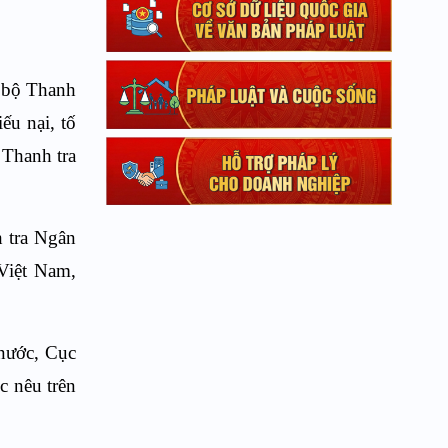
n bộ Thanh
ếu nại, tố
 Thanh tra
h tra Ngân
Việt Nam,
 nước, Cục
c nêu trên