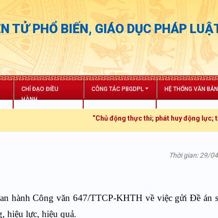
N TỬ PHỔ BIẾN, GIÁO DỤC PHÁP LUẬ
CHỈ ĐẠO ĐIỀU
CÔNG TÁC PBGDPL
HỆ THỐNG VĂN BẢ
HÀNH
“Chủ động thực thi; phát huy động lực; tăng trư
Thời gian: 29/0
 ban hành Công văn 647/TTCP-KHTH về việc gửi Đề án s
, hiệu lực, hiệu quả.