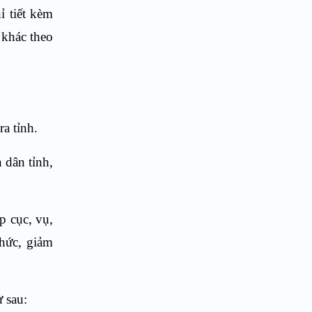
ỉ tiết kèm
 khác theo
ra tỉnh.
 dân tỉnh,
p cục, vụ,
hức, giảm
ư sau: