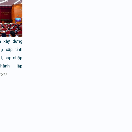
n xây dựng
ự cấp tỉnh
t, sáp nhập
hành lập
:51)