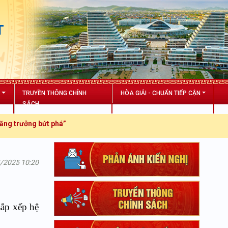
T
N
TRUYỀN THÔNG CHÍNH
HÒA GIẢI - CHUẨN TIẾP CẬN
SÁCH
ởng bứt phá”
4/2025 10:20
ắp xếp hệ