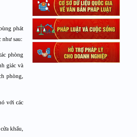
 bùng phát
c như sau:
 tác phòng
nh giác và
ch phòng,
hó với các
 cửa khẩu,