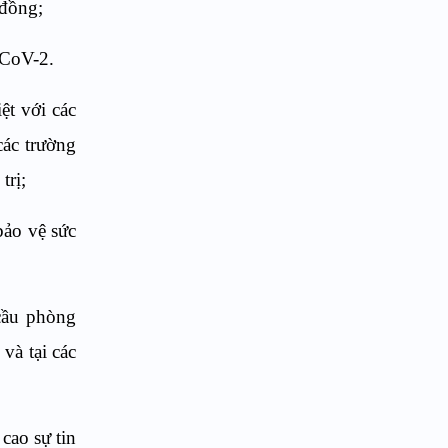
 đồng;
-CoV-2.
ệt với các
các trường
trị;
bảo vệ sức
 cầu phòng
và tại các
cao sự tin