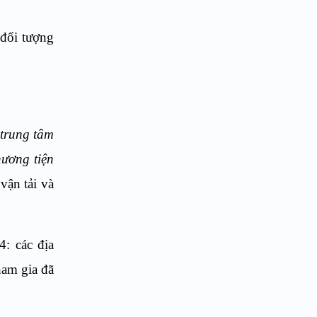
 đối tượng
 trung tâm
hương tiện
vận tải và
4: các địa
ham gia đã