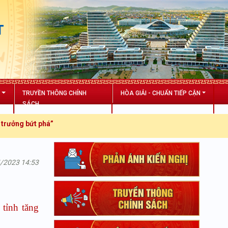
T
N
TRUYỀN THÔNG CHÍNH
HÒA GIẢI - CHUẨN TIẾP CẬN
SÁCH
phá”
4/2023 14:53
tỉnh tăng