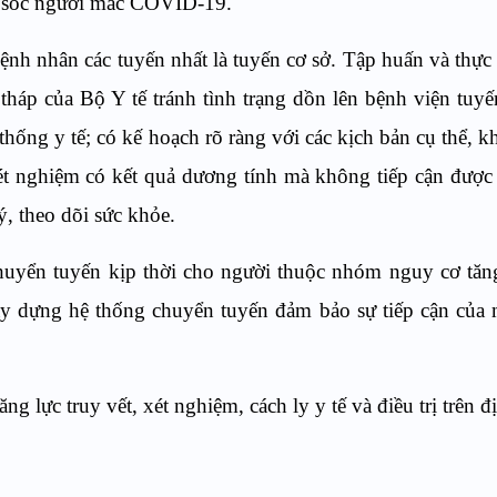
ăm sóc người mắc COVID-19.
bệnh nhân các tuyến nhất là tuyến cơ sở. Tập huấn và thực
háp của Bộ Y tế tránh tình trạng dồn lên bệnh viện tuyế
thống y tế; có kế hoạch rõ ràng với các kịch bản cụ thể, k
ét nghiệm có kết quả dương tính mà không tiếp cận được
, theo dõi sức khỏe.
huyển tuyến kịp thời cho người thuộc nhóm nguy cơ tăn
Xây dựng hệ thống chuyển tuyến đảm bảo sự tiếp cận của
g lực truy vết, xét nghiệm, cách ly y tế và điều trị trên đ