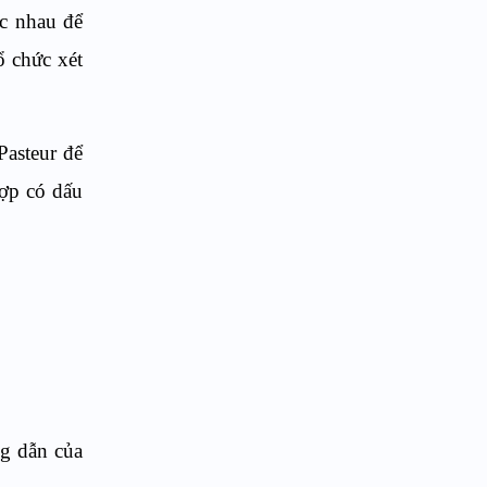
c nhau để
ổ chức xét
Pasteur để
hợp có dấu
g dẫn của