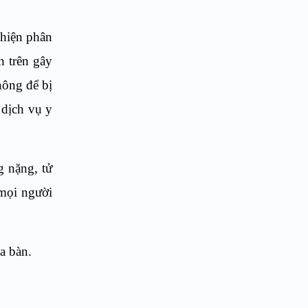
 hiện phân
n trên gây
hông để bị
 dịch vụ y
g nặng, tử
 mọi người
ịa bàn.