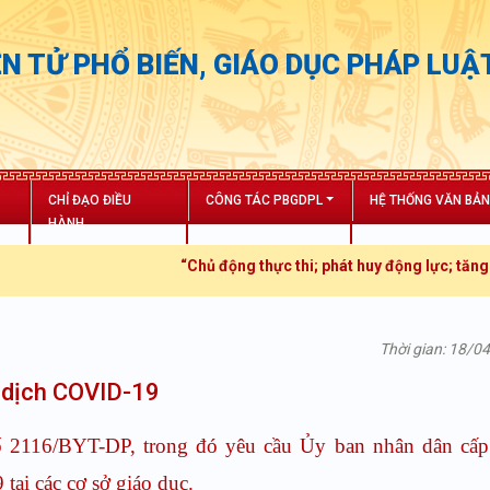
N TỬ PHỔ BIẾN, GIÁO DỤC PHÁP LUẬ
CHỈ ĐẠO ĐIỀU
CÔNG TÁC PBGDPL
HỆ THỐNG VĂN BẢ
HÀNH
“Chủ động thực thi; phát huy động lực; tăng trưởng bứt 
Thời gian: 18/0
g dịch COVID-19
 2116/BYT-DP, trong đó yêu cầu Ủy ban nhân dân cấp 
ại các cơ sở giáo dục.