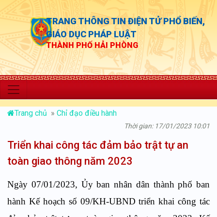
TRANG THÔNG TIN ĐIỆN TỬ PHỔ BIẾN,
GIÁO DỤC PHÁP LUẬT
THÀNH PHỐ HẢI PHÒNG
“Chủ độn
Trang chủ
»
Chỉ đạo điều hành
Thời gian: 17/01/2023 10:01
Triển khai công tác đảm bảo trật tự an
toàn giao thông năm 2023
Ngày 07/01/2023, Ủy ban nhân dân thành phố ban
hành Kế hoạch số 09/KH-UBND triển khai công tác