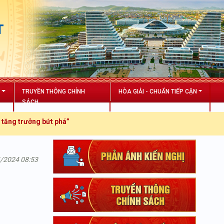
T
N
TRUYỀN THÔNG CHÍNH
HÒA GIẢI - CHUẨN TIẾP CẬN
SÁCH
trưởng bứt phá”
4/2024 08:53