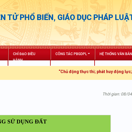
N TỬ PHỔ BIẾN, GIÁO DỤC PHÁP LUẬ
CHỈ ĐẠO ĐIỀU
CÔNG TÁC PBGDPL
HỆ THỐNG VĂN BẢ
HÀNH
“Chủ động thực thi; phát huy động lực; tăng 
Thời gian: 08/0
NG SỬ DỤNG ĐẤT