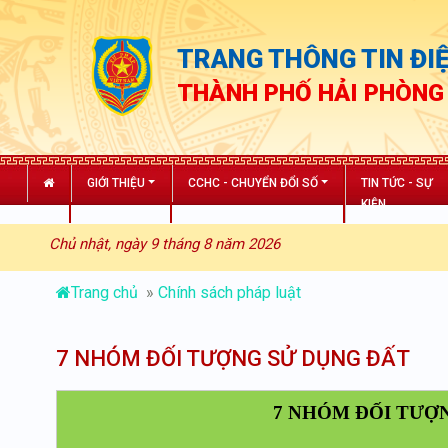
TRANG THÔNG TIN ĐIỆ
THÀNH PHỐ HẢI PHÒNG
GIỚI THIỆU
CCHC - CHUYỂN ĐỔI SỐ
TIN TỨC - SỰ
KIỆN
Chủ nhật, ngày 9 tháng 8 năm 2026
Trang chủ
»
Chính sách pháp luật
7 NHÓM ĐỐI TƯỢNG SỬ DỤNG ĐẤT
7 NHÓM ĐỐI TƯỢ