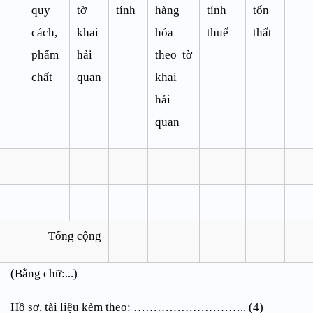
quy
tờ
tính
hàng
tính
tổn
cách,
khai
hóa
thuế
thất
phẩm
hải
theo tờ
chất
quan
khai
hải
quan
Tổng cộng
(Bằng chữ:...)
Hồ sơ, tài liệu kèm theo: ……………………….. (4)