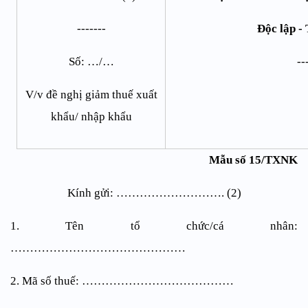
-------
Độc lập -
Số: …/…
--
V/v đề nghị giảm thuế xuất
khẩu/ nhập khẩu
Mẫu số 15/TXNK
Kính gửi: ………………………. (2)
1. Tên tổ chức/cá nhân:
………………………………………
2. Mã số thuế: …………………………………