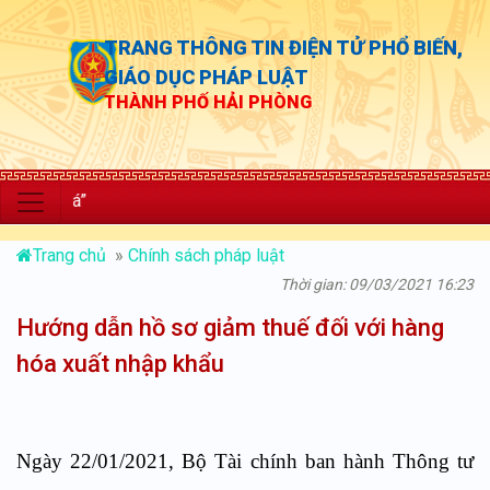
TRANG THÔNG TIN ĐIỆN TỬ PHỔ BIẾN,
GIÁO DỤC PHÁP LUẬT
THÀNH PHỐ HẢI PHÒNG
“Chủ độ
Trang chủ
»
Chính sách pháp luật
Thời gian: 09/03/2021 16:23
Hướng dẫn hồ sơ giảm thuế đối với hàng
hóa xuất nhập khẩu
Ngày 22/01/2021, Bộ Tài chính ban hành Thông tư