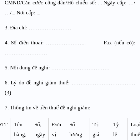
CMND/Căn cước công dân/Hộ chiếu số: ... Ngày cấp: …/
…/... Nơi cấp: ...
3. Địa chỉ: ……………………
4. Số điện thoại: ………………….. Fax (nếu có):
……………………
5. Nội dung đề nghị: ……………………………
6. Lý do đề nghị giảm thuế: ………………………………
(3)
7. Thông tin về tiền thuế đề nghị giảm:
STT
Tên
Số,
Đơn
Số
Trị
Tỷ
Loạ
hàng,
ngày
vị
lượng
giá
lệ
thu