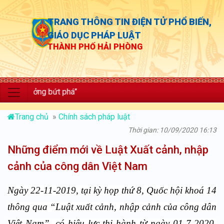
TRANG THÔNG TIN ĐIỆN TỬ PHỔ BIẾN,
GIÁO DỤC PHÁP LUẬT
THÀNH PHỐ HẢI PHÒNG
rưởng bứt phá”
Trang chủ
»
Chính sách pháp luật
Thời gian: 10/09/2020 16:13
Những điểm mới về Luật Xuất cảnh, nhập
cảnh của công dân Việt Nam
Ngày 22-11-2019, tại kỳ họp thứ 8, Quốc hội khoá 14
thông qua “Luật xuất cảnh, nhập cảnh của công dân
Việt Nam”, có hiệu lực thi hành từ ngày 01-7-2020.