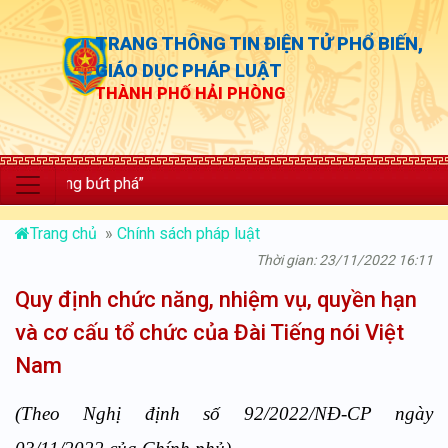
TRANG THÔNG TIN ĐIỆN TỬ PHỔ BIẾN,
GIÁO DỤC PHÁP LUẬT
THÀNH PHỐ HẢI PHÒNG
ởng bứt phá”
Trang chủ
»
Chính sách pháp luật
Thời gian: 23/11/2022 16:11
Quy định chức năng, nhiệm vụ, quyền hạn
và cơ cấu tổ chức của Đài Tiếng nói Việt
Nam
(Theo
Nghị định
số
92/2022/NĐ-CP ngày