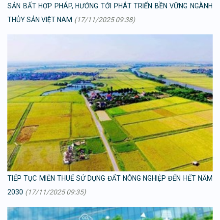
SẢN BẤT HỢP PHÁP, HƯỚNG TỚI PHÁT TRIỂN BỀN VỮNG NGÀNH
THỦY SẢN VIỆT NAM
(17/11/2025 09:38)
TIẾP TỤC MIỄN THUẾ SỬ DỤNG ĐẤT NÔNG NGHIỆP ĐẾN HẾT NĂM
2030
(17/11/2025 09:35)