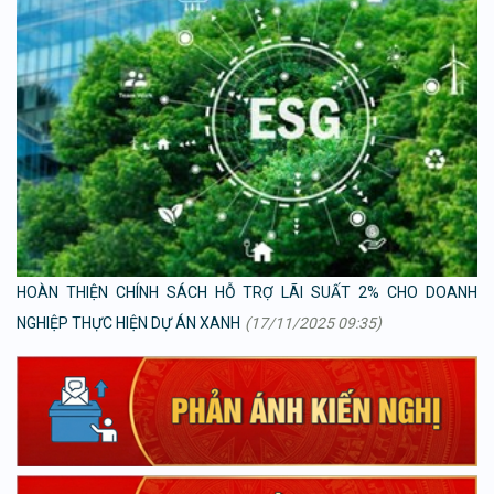
HOÀN THIỆN CHÍNH SÁCH HỖ TRỢ LÃI SUẤT 2% CHO DOANH
NGHIỆP THỰC HIỆN DỰ ÁN XANH
(17/11/2025 09:35)