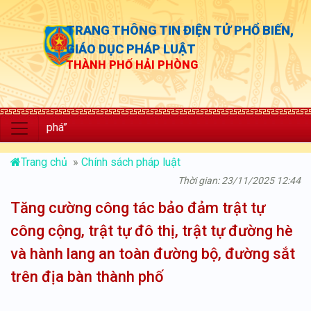
TRANG THÔNG TIN ĐIỆN TỬ PHỔ BIẾN,
GIÁO DỤC PHÁP LUẬT
THÀNH PHỐ HẢI PHÒNG
“Chủ đ
Trang chủ
»
Chính sách pháp luật
Thời gian: 23/11/2025 12:44
Tăng cường công tác bảo đảm trật tự
công cộng, trật tự đô thị, trật tự đường hè
và hành lang an toàn đường bộ, đường sắt
trên địa bàn thành phố