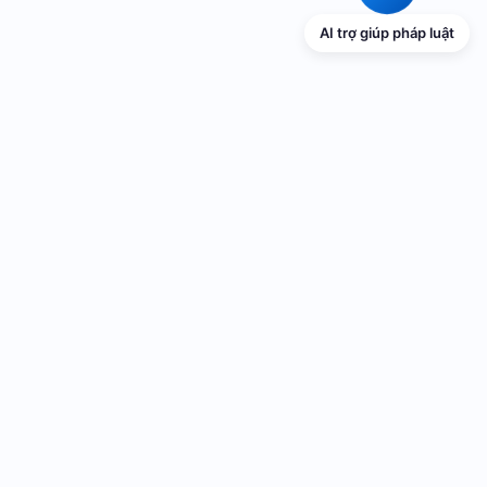
AI trợ giúp pháp luật
TRANG THÔNG TIN ĐIỆN TỬ VỀ PHỔ
BIẾN GIÁO DỤC PHÁP LUẬT
Cơ quan chủ quản: UBND thành phố Hải Phòng
Cơ quan quản lý: Sở Tư pháp thành phố Hải Phòng