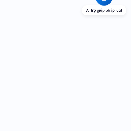
AI trợ giúp pháp luật
TRANG THÔNG TIN ĐIỆN TỬ VỀ PHỔ
BIẾN GIÁO DỤC PHÁP LUẬT
Cơ quan chủ quản: UBND thành phố Hải Phòng
Cơ quan quản lý: Sở Tư pháp thành phố Hải Phòng