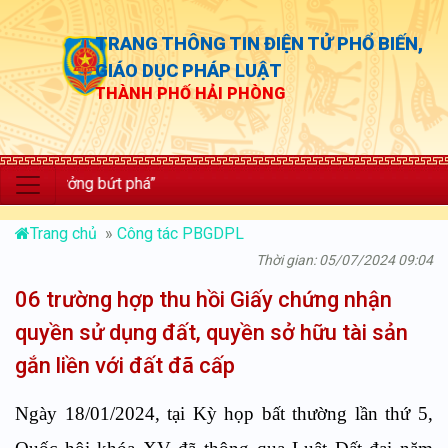
TRANG THÔNG TIN ĐIỆN TỬ PHỔ BIẾN,
GIÁO DỤC PHÁP LUẬT
THÀNH PHỐ HẢI PHÒNG
rưởng bứt phá”
Trang chủ
»
Công tác PBGDPL
Thời gian: 05/07/2024 09:04
06 trường hợp thu hồi Giấy chứng nhận
quyền sử dụng đất, quyền sở hữu tài sản
gắn liền với đất đã cấp
Ngày 18/01/2024, tại Kỳ họp bất thường lần thứ 5,