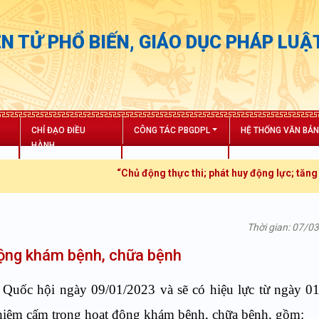
N TỬ PHỔ BIẾN, GIÁO DỤC PHÁP LUẬ
CHỈ ĐẠO ĐIỀU
CÔNG TÁC PBGDPL
HỆ THỐNG VĂN BẢ
HÀNH
“Chủ động thực thi; phát huy động lực; tăng trưởng bứt p
Thời gian: 07/0
động khám bệnh, chữa bệnh
uốc hội ngày 09/01/2023 và sẽ có hiệu lực từ ngày 01
nghiêm cấm trong hoạt động khám bệnh, chữa bệnh, gồm: