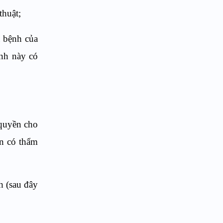
huật;
a bệnh của
nh này có
quyền cho
an có thẩm
h (sau đây