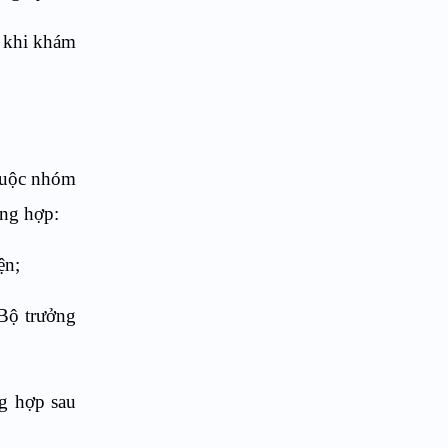
g khi khám
thuộc nhóm
ờng hợp:
ện;
 Bộ trưởng
g hợp sau