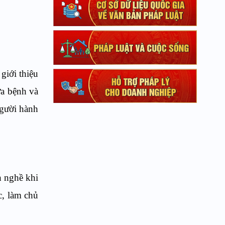
giới thiệu
a bệnh và
người hành
h nghề khi
c, làm chủ