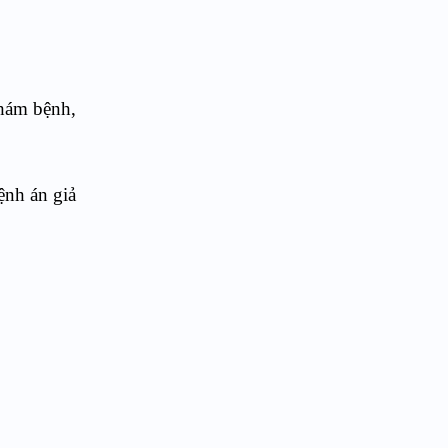
khám bệnh,
ệnh án giả