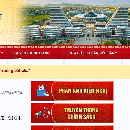
T
N
TRUYỀN THÔNG CHÍNH
HÒA GIẢI - CHUẨN TIẾP CẬN
SÁCH
há”
3/2023 08:36
/01/2024.