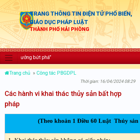
TRANG THÔNG TIN ĐIỆN TỬ PHỔ BIẾN,
GIÁO DỤC PHÁP LUẬT
THÀNH PHỐ HẢI PHÒNG
 trưởng bứt phá”
Trang chủ
»
Công tác PBGDPL
Thời gian: 16/04/2024 08:29
Các hành vi khai thác thủy sản bất hợp
pháp
(Theo khoản 1 Điều 60 Luật Thủy sản