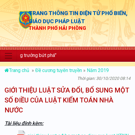
TRANG THÔNG TIN ĐIỆN TỬ PHỔ BIẾN,
GIÁO DỤC PHÁP LUẬT
THÀNH PHỐ HẢI PHÒNG
; tăng trưởng bứt phá”
Trang chủ
»
Đề cương tuyên truyền
»
Năm 2019
Thời gian: 30/10/2020 08:14
GIỚI THIỆU LUẬT SỬA ĐỔI, BỔ SUNG MỘT
SỐ ĐIỀU CỦA LUẬT KIỂM TOÁN NHÀ
NƯỚC
Tài liệu đính kèm: