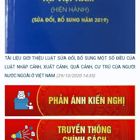
TÀI LIỆU GIỚI THIỆU LUẬT SỬA ĐỔI, BỔ SUNG MỘT SỐ ĐIỀU CỦA
LUẬT NHẬP CẢNH, XUẤT CẢNH, QUÁ CẢNH, CƯ TRÚ CỦA NGƯỜI
NƯỚC NGOÀI Ở VIỆT NAM
(29/10/2020 14:35)