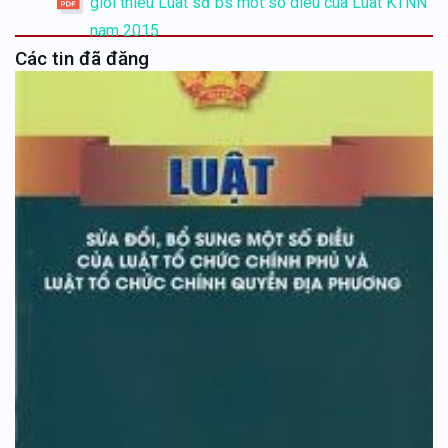
gioi thieu Luat sđ bs mot so dieu cua Luat KTNN
nam 2015
Các tin đã đăng