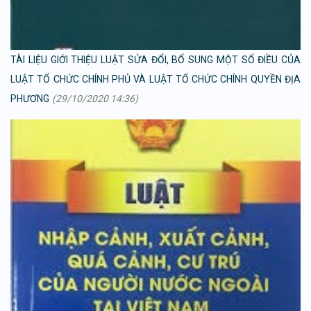
TÀI LIỆU GIỚI THIỆU LUẬT SỬA ĐỔI, BỔ SUNG MỘT SỐ ĐIỀU CỦA
LUẬT TỔ CHỨC CHÍNH PHỦ VÀ LUẬT TỔ CHỨC CHÍNH QUYỀN ĐỊA
PHƯƠNG
(29/10/2020 14:36)