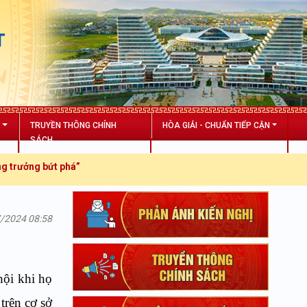
T
N
TRUYỀN THÔNG CHÍNH
HÒA GIẢI - CHUẨN TIẾP CẬN
SÁCH
bứt phá”
7/2024 08:58
hội khi họ
trên cơ sở