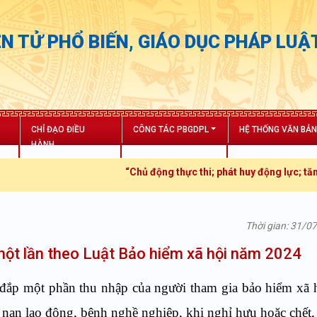
N TỬ PHỔ BIẾN, GIÁO DỤC PHÁP LUẬ
CHỈ ĐẠO ĐIỀU
CÔNG TÁC PBGDPL
HỆ THỐNG VĂN BẢ
HÀNH
“Chủ động thực thi; phát huy động lực; tăng trưởng 
Thời gian: 31/0
một lần theo Luật Bảo hiểm xã hội năm 2024
 đắp một phần thu nhập của người tham gia bảo hiểm xã 
 nạn lao động, bệnh nghề nghiệp, khi nghỉ hưu hoặc chết, 