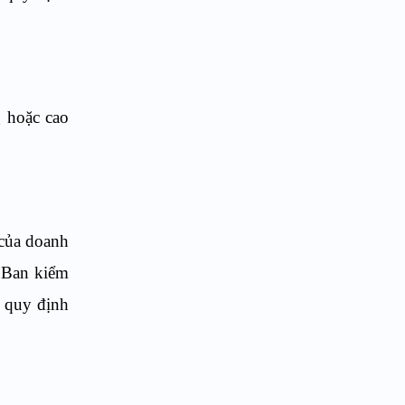
g hoặc cao
 của doanh
n Ban kiểm
o quy định