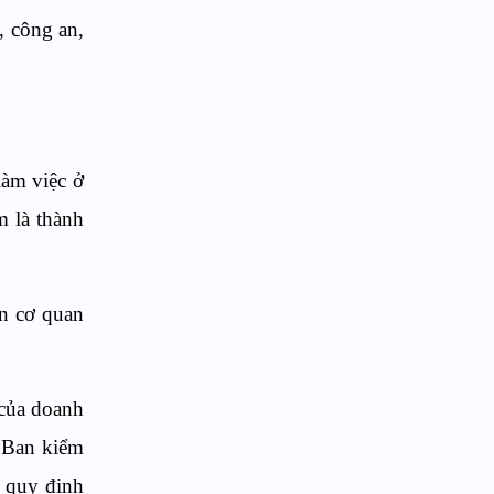
, công an,
làm việc ở
m là thành
ên cơ quan
 của doanh
n Ban kiểm
o quy định