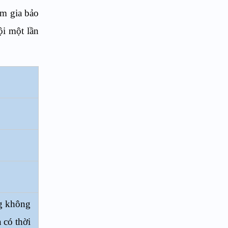
am gia bảo
ội một lần
ng không
 có thời