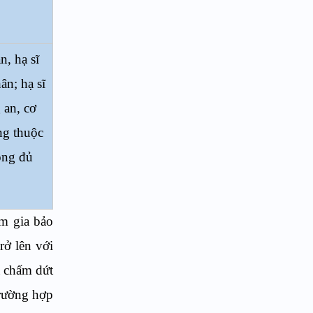
n, hạ sĩ
n; hạ sĩ
 an, cơ
ng thuộc
ông đủ
am gia bảo
rở lên với
ã chấm dứt
trường hợp