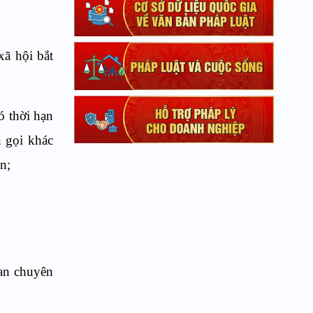
xã hội bắt
ó thời hạn
n gọi khác
n;
uan chuyên