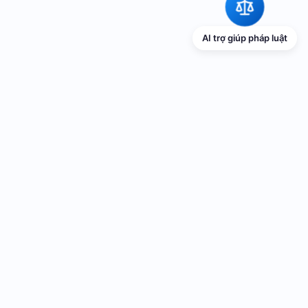
AI trợ giúp pháp luật
TRANG THÔNG TIN ĐIỆN TỬ VỀ PHỔ
BIẾN GIÁO DỤC PHÁP LUẬT
Cơ quan chủ quản: UBND thành phố Hải Phòng