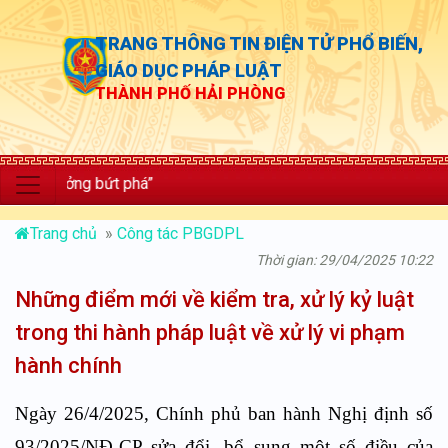
TRANG THÔNG TIN ĐIỆN TỬ PHỔ BIẾN,
GIÁO DỤC PHÁP LUẬT
THÀNH PHỐ HẢI PHÒNG
ưởng bứt phá”
Trang chủ
»
Công tác PBGDPL
Thời gian: 29/04/2025 10:22
Những điểm mới về kiểm tra, xử lý kỷ luật
trong thi hành pháp luật về xử lý vi phạm
hành chính
Ngày 26/4/2025, Chính phủ ban hành Nghị định số
93/2025/NĐ-CP sửa đổi, bổ sung một số điều của