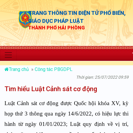
TRANG THÔNG TIN ĐIỆN TỬ PHỔ BIẾN,
GIÁO DỤC PHÁP LUẬT
THÀNH PHỐ HẢI PHÒNG
“Chủ động th
Trang chủ
»
Công tác PBGDPL
Thời gian: 25/07/2022 09:59
Tìm hiểu Luật Cảnh sát cơ động
Luật Cảnh sát cơ động được Quốc hội khóa XV, kỳ
họp thứ 3 thông qua ngày 14/6/2022, có hiệu lực thi
hành từ ngày 01/01/2023;
Luật
quy định về vị trí,