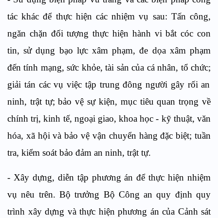
tác khác
để thực hiện các nhiệm vụ sau:
Tấn công,
ngăn chặn
đối tượng
thực hiện
hành vi
bắt cóc con
tin,
sử dụng bạo lực
xâm phạm, đe dọa xâm phạm
đến tính mạng, sức khỏe, tài sản của cá nhân, tổ chức
;
g
iải tán các vụ
việc
tập trung đông người gây rối an
ninh, trật tự;
b
ảo vệ sự kiện, mục tiêu quan trọng về
chính trị, kinh tế, ngoại giao, khoa học - kỹ thuật, văn
hóa, xã hội
và
bảo vệ vận chuyển hàng đặc biệt;
t
uần
tra, kiểm soát bảo đảm an ninh, trật tự.
- Xây dựng, diễn tập phương án để thực hiện nhiệm
vụ nêu trên.
Bộ trưởng Bộ Công an quy định quy
trình xây dựng
và thực hiện
phương án của Cảnh sát