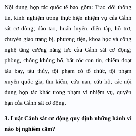
Nội dung hợp tác quốc tế
bao gồm:
Trao đổi thông
tin
,
kinh nghiệm trong thực hiện nhiệm vụ của Cảnh
sát cơ động;
đ
ào tạo, huấn luyện, diễn tập
,
hỗ trợ,
chuyển giao trang bị, phương tiện, khoa học và công
nghệ tăng cường năng lực của Cảnh sát cơ động;
p
hòng, chống khủng bố, bắt cóc con tin, chiếm đoạt
tàu bay, tàu thủy, tội phạm có tổ chức, tội phạm
xuyên quốc gia
;
tìm kiếm, cứu nạn, cứu hộ;
c
ác nội
dung hợp tác khác
trong phạm vi nhiệm vụ, quyền
hạn của Cảnh sát cơ động.
3
.
Luật Cảnh sát cơ động quy định những hành vi
nào
bị nghiêm cấm
?