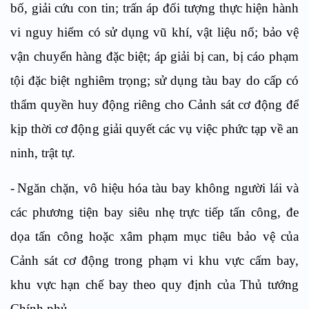
bố, giải cứu con tin
;
trấn áp đối tượng
thực hiện
hành
vi nguy hiểm có sử dụng vũ khí
, vật liệu nổ
;
b
ảo vệ
vận chuyển hàng đặc biệt
;
áp giải bị can, bị cáo phạm
tội đặc biệt nghiêm trọng;
s
ử dụng tàu bay do cấp có
thẩm quyền huy động riêng
cho Cảnh sát cơ động
để
kịp thời cơ động giải quyết các vụ việc phức tạp về an
ninh, trật tự.
-
N
găn chặn, vô hiệu hóa
tàu bay
không người lái và
các phương tiện
bay siêu nhẹ
trực tiếp tấn công, đe
dọa tấn công
hoặc
xâm phạm mục tiêu bảo vệ của
Cảnh sát cơ động
trong phạm vi khu vực cấm bay,
khu vực hạn chế bay theo quy định của Thủ tướng
Chính phủ
.