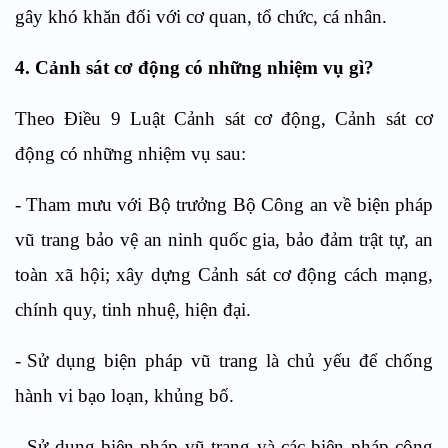
gây khó khăn đối với cơ quan, tổ chức, cá nhân.
4
. Cảnh sát cơ động
có những nh
iệm vụ
gì?
Theo Điều 9 Luật Cảnh sát cơ động, Cảnh sát cơ
động có những nhiệm vụ sau:
-
Tham mưu với Bộ trưởng Bộ Công an về biện pháp
vũ trang bảo vệ an ninh quốc gia, bảo đảm trật tự, an
toàn xã hội
;
xây dựng Cảnh sát cơ động
cách mạng,
chính quy, tinh nhuệ, hiện đại
.
-
S
ử dụng biện pháp vũ trang
là chủ yếu
để
c
hống
hành vi bạo loạn, khủng bố
.
- S
ử dụng biện pháp vũ trang
và các biện pháp công