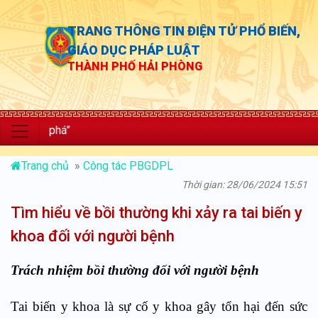
TRANG THÔNG TIN ĐIỆN TỬ PHỔ BIẾN,
GIÁO DỤC PHÁP LUẬT
THÀNH PHỐ HẢI PHÒNG
“Chủ 
Trang chủ
»
Công tác PBGDPL
Thời gian: 28/06/2024 15:51
Tìm hiểu về bồi thường khi xảy ra tai biến y
khoa đối với người bệnh
Trách nhiệm bồi thường đối với người bệnh
Tai biến y khoa là sự cố y khoa gây tổn hại đến sức