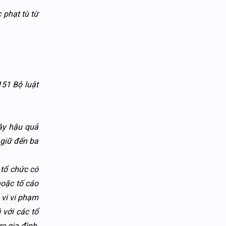
 phạt tù từ
151 Bộ luật
ây hậu quả
 giữ đến ba
 tổ chức có
hoặc tố cáo
 vi vi phạm
 với các tổ
c gia đình,