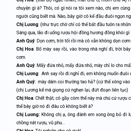
chuyện gì à? Thôi, có gì nói ra tôi xem nào, chị em cùng
người cũng biết mà. Nào, bây giờ cô kể đầu đuôi ngọn ng
Chị Lương
: (như trực chờ chỉ có thế bắt đầu tuôn ra nhữ
Sáng qua, lão đi uống rượu hội đồng hương đồng khói gì đó
Anh Quý
: Dọn cơm, trời tối rồi mà cô vẫn không dọn cơm
Chị Hoa
: Bố mày say rồi, vào trong nhà nghỉ đi, trời b
cơm.
Anh Quý
: Mấy đứa nhỏ, mấy đứa nhỏ, mày chỉ lo cho mấy
Chị Lương
: Anh say rồi đi nghỉ đi, em không muốn đuôi c
Anh Quý:
mày dám coi thường tao hả? (cứ thế xông vào 
(chị Lương kể mà giọng cứ nghẹn lại, đứt đoạn liên tục)
Chị Hoa
: Chết thật, cô gầy còm thế này mà chú cứ rượu ch
thế bây giờ nó đi đâu cô không biết à?
Chị Lương:
Không chị ạ, ông đánh em xong ông bỏ đi lu
chồng nát rượu, vũ phu…
Chị Hoa
: Tội nghiệp cho cô quá!