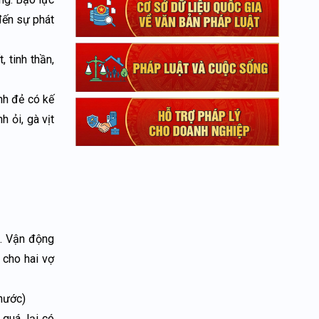
đến sự phát
, tinh thần,
nh đẻ có kế
h ỏi, gà vịt
i. Vận động
 cho hai vợ
 nước)
quá, lại có