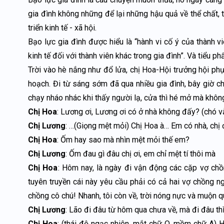
gia đình không những để lại những hậu quả về thể chất,
triển kinh tế - xã hội.
Bạo lực gia đình được hiểu là “hành vi cố ý của thành vi
kinh tế đối với thành viên khác trong gia đình”. Và tiểu p
Trời vào hè nắng như đổ lửa, chị Hoa-Hội trưởng hội ph
hoạch. Đi từ sáng sớm đã qua nhiều gia đình, bây giờ chị
chạy nháo nhác khi thấy người lạ, cửa thì hé mở mà không
Chị Hoa
: Lương ơi, Lương ơi có ở nhà không đấy? (chó v
Chị Lương
: …(Giọng mệt mỏi) Chị Hoa à… Em có nhà, chị
Chị Hoa
: Ốm hay sao mà nhìn mệt mỏi thế em?
Chị Lương
: Ốm đau gì đâu chị ơi, em chỉ mệt tí thôi mà
Chị Hoa
: Hôm nay, là ngày đi vận động các cặp vợ chồ
tuyên truyền cái này yêu cầu phải có cả hai vợ chồng n
chồng cô chú! Nhanh, tôi còn về, trời nóng nực và muộn q
Chị Lương
: Lão đi đâu từ hôm qua chưa về, mà đi đâu th
Chị Hoa
: (thái độ ngạc nhiên, mắt chữ O, mồm chữ A) 