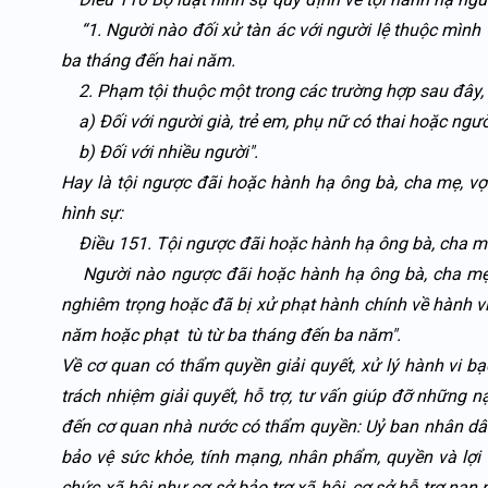
“1. Người nào đối xử tàn ác với người lệ thuộc mình t
ba tháng đến hai năm.
2. Phạm tội thuộc một trong các trường hợp sau đây, 
a) Đối với người già, trẻ em, phụ nữ có thai hoặc người
b) Đối với nhiều người".
Hay là tội ngược đãi hoặc hành hạ ông bà, cha mẹ, vợ
hình sự:
Điều 151. Tội ngược đãi hoặc hành hạ ông bà, cha mẹ
Người nào ngược đãi hoặc hành hạ ông bà, cha mẹ, 
nghiêm trọng hoặc đã bị xử phạt hành chính về hành vi
năm hoặc phạt tù từ ba tháng đến ba năm".
Về cơ quan có thẩm quyền giải quyết, xử lý hành vi bạ
trách nhiệm giải quyết, hỗ trợ, tư vấn giúp đỡ những n
đến cơ quan nhà nước có thẩm quyền: Uỷ ban nhân dân
bảo vệ sức khỏe, tính mạng, nhân phẩm, quyền và lợi 
chức xã hội như cơ sở bảo trợ xã hội, cơ sở hỗ trợ nạn 