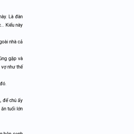
này. Là đàn
c… Kiểu này
goài nhà cả
ũng gặp và
 vợ như thế
 đó.
n, để chú ấy
ăn tuổi lớn
ng bên cạnh