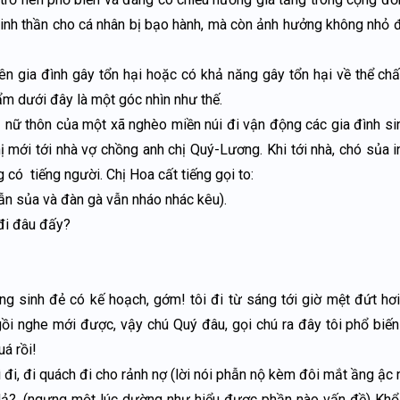
 tinh thần cho cá nhân bị bạo hành, mà còn ảnh hưởng không nhỏ 
ên gia đình gây tổn hại hoặc có khả năng gây tổn hại về thể chất
hẩm dưới đây là một góc nhìn như thế.
ụ nữ thôn của một xã nghèo miền núi đi vận động các gia đình si
 mới tới nhà vợ chồng anh chị Quý-Lương. Khi tới nhà, chó sủa in
 có tiếng người. Chị Hoa cất tiếng gọi to:
ẫn sủa và đàn gà vẫn nháo nhác kêu).
 đi đâu đấy?
ng sinh đẻ có kế hoạch, gớm! tôi đi từ sáng tới giờ mệt đứt hơ
gồi nghe mới được, vậy chú Quý đâu, gọi chú ra đây tôi phổ biến
uá rồi!
ì đi, đi quách đi cho rảnh nợ (lời nói phẫn nộ kèm đôi mắt ầng ậc
Hả?. (ngưng một lúc dường như hiểu được phần nào vấn đề) Khổ 