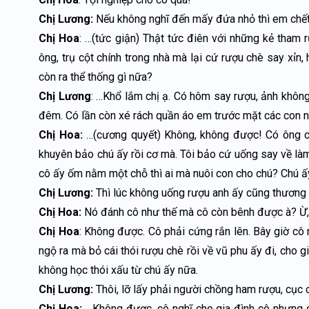
Chị Lương:
Nếu không nghĩ đến mấy đứa nhỏ thì em chết 
Chị Hoa
: …(tức giận) Thật tức điên với những kẻ tham 
ông, trụ cột chính trong nhà mà lại cứ rượu chè say xỉn
còn ra thể thống gì nữa?
Chị Lương
: …Khổ lắm chị ạ. Có hôm say rượu, ảnh khôn
đêm. Có lần còn xé rách quần áo em trước mặt các con 
Chị Hoa:
…(cương quyết) Không, không được! Có ông c
khuyên bảo chú ấy rồi cơ mà. Tôi bảo cứ uống say về l
cô ấy ốm nằm một chỗ thì ai mà nuôi con cho chú? Chú ấ
Chị Lương:
Thì lúc không uống rượu anh ấy cũng thương v
Chị Hoa:
Nó đánh cô như thế mà cô còn bênh được à? Ừ, 
Chị Hoa
: Không được. Cô phải cứng rắn lên. Bây giờ cô n
ngộ ra mà bỏ cái thói rượu chè rồi về vũ phu ấy đi, cho 
không học thói xấu từ chú ấy nữa.
Chị Lương:
Thôi, lỡ lấy phải người chồng ham rượu, cục c
Chị Hoa:
…Không được, cô nghĩ cho gia đình cô nhưng c