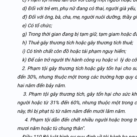
d) Đối với trẻ em, phụ nữ đang có thai, người già yếu
đ) Đối với ông, bà, cha, mẹ, người nuôi dưỡng, thầy gi
e) Có tổ chức;
g) Trong thời gian đang bị tạm giữ, tạm giam hoặc đa
h) Thuê gây thương tích hoặc gây thương tích thuê;
i) Có tính chất côn đồ hoặc tái phạm nguy hiểm;
k) Để cản trở người thi hành công vụ hoặc vì lý do c
2. Phạm tội gây thương tích hoặc gây tổn hại cho s
đến 30%, nhưng thuộc một trong các trường hợp quy địn
hai năm đến bảy năm.
3. Phạm tội gây thương tích, gây tổn hại cho sức kh
người hoặc từ 31% đến 60%, nhưng thuộc một trong c
này, thì bị phạt tù từ năm năm đến mười lăm năm.
4. Phạm tội dẫn đến chết nhiều người hoặc trong trư
mươi năm hoặc tù chung thân".
Điều 110 Bộ luật hình sự quy định về tội hành hạ ngư