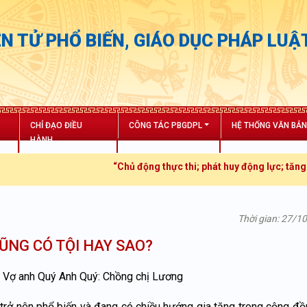
N TỬ PHỔ BIẾN, GIÁO DỤC PHÁP LUẬ
CHỈ ĐẠO ĐIỀU
CÔNG TÁC PBGDPL
HỆ THỐNG VĂN BẢ
HÀNH
“Chủ động thực thi; phát huy động lực; tăng trưởng bứ
Thời gian: 27/1
ŨNG CÓ TỘI HAY SAO?
g: Vợ anh Quý Anh Quý: Chồng chị Lương
 trở nên phổ biến và đang có chiều hướng gia tăng trong cộng đồ