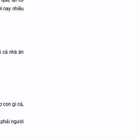
i nay nhiều
i cả nhà ăn
ợ con gì cả,
 phải người