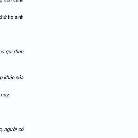
 chứ họ sinh
có qui định
áp khác của
 này;
c, người có