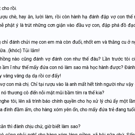
cho rồi.
rượu chè, hay ăn, lười làm, rồi còn hành hạ đánh đập vợ con thế 
, hễ phật ý là trút những cơn giận vào đầu vợ con, đập phá đồ đạ
g chỉ đánh chửi mẹ con em mà còn đuổi, nhốt em và thằng cu ở n
nữa…(khóc) Tủi lắm!
hồng nào cũng đánh vợ đánh con như thế đâu? Lần trước tôi c
àm ầm ĩ như thế mấy đứa con nó làm sao mà học hành được? Đánh
y vâng vâng dạ dạ rồi cơ đấy!
ợ con mà chị. Chỉ tại rượu vào là anh mất hết tính người như vậy
nó thương cô đến nỗi mặt mũi bầm tím ra thế kia?
ghe tôi, lên xã trình báo chính quyền cho họ xử lý chú ấy một lầ
gia đình đầm ấm, cho hàng xóm yên ổn, cho mấy đứa trẻ đang tuổi 
ằn thì đành chịu chứ, giờ biết làm sao?
ô cũng phải nghĩ cho hàng xóm láng giềng, xã hội nữa chứ. Số