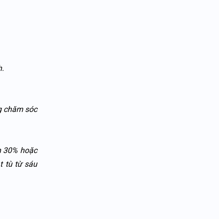
h.
ng chăm sóc
ến 30% hoặc
t tù từ sáu