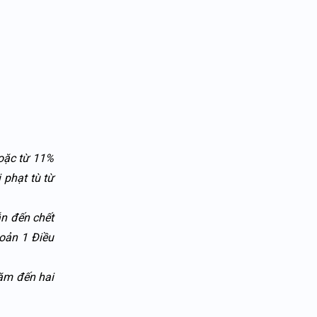
oặc từ 11%
 phạt tù từ
ẫn đến chết
oản 1 Điều
năm đến hai