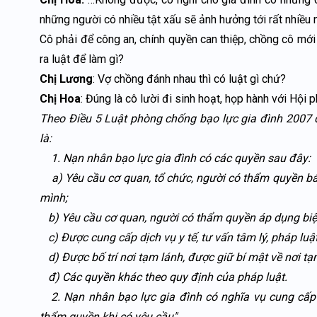
những người có nhiều tật xấu sẽ ảnh hưởng tới rất nhiều n
Cô phải để công an, chính quyền can thiệp, chồng cô mới h
ra luật để làm gì?
Chị Lương
: Vợ chồng đánh nhau thì có luật gì chứ?
Chị Hoa
: Đúng là cô lười đi sinh hoạt, họp hành với Hội p
Theo Điều 5 Luật phòng chống bạo lực gia đình 2007 q
là:
1. Nạn nhân bạo lực gia đình có các quyền sau đây:
a) Yêu cầu cơ quan, tổ chức, người có thẩm quyền bảo
mình;
b) Yêu cầu cơ quan, người có thẩm quyền áp dụng biện
c) Được cung cấp dịch vụ y tế, tư vấn tâm lý, pháp luật
d) Được bố trí nơi tạm lánh, được giữ bí mật về nơi tạ
đ) Các quyền khác theo quy định của pháp luật.
2. Nạn nhân bạo lực gia đình có nghĩa vụ cung cấp t
thẩm quyền khi có yêu cầu".