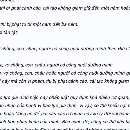
hì bị phạt cảnh cáo, cải tạo không giam giữ đến một năm hoặc
thì bị phạt tù từ một năm đến ba năm:
 tàn tật;
 chồng, con, cháu, người có công nuôi dưỡng mình theo Điều 
, vợ chồng, con, cháu, người có công nuôi dưỡng mình
vợ chồng, con, cháu hoặc người có công nuôi dưỡng mình g
 này mà còn vi phạm, thì bị phạt cảnh cáo, cải tạo không giam
o lực gia đình hiện nay pháp luật quy định khá nhiều cơ quan,
ạn nhận của hành vi bạo lực gia đình. Vì vậy, có thể khiếu nại 
 hoặc Công an để yêu cầu các cơ quan này xử lý đối với hành
ích hợp pháp khác của mình. Bên cạnh đó, cũng có thể liên hệ
nhân bị bạo lực gia đình và cơ sở tư vấn về phòng, chống bạo lự