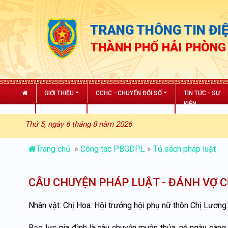
TRANG THÔNG TIN ĐIỆ
THÀNH PHỐ HẢI PHÒNG
GIỚI THIỆU
CCHC - CHUYỂN ĐỔI SỐ
TIN TỨC - SỰ
KIỆN
Thứ 5, ngày 6 tháng 8 năm 2026
Trang chủ
»
Công tác PBGDPL
»
Tủ sách pháp luật
CÂU CHUYỆN PHÁP LUẬT - ĐÁNH VỢ C
Nhân vật: Chị Hoa: Hội trưởng hội phụ nữ thôn Chị Lươn
Bạo lực gia đình là câu chuyện muôn thủa, nó ngày càng