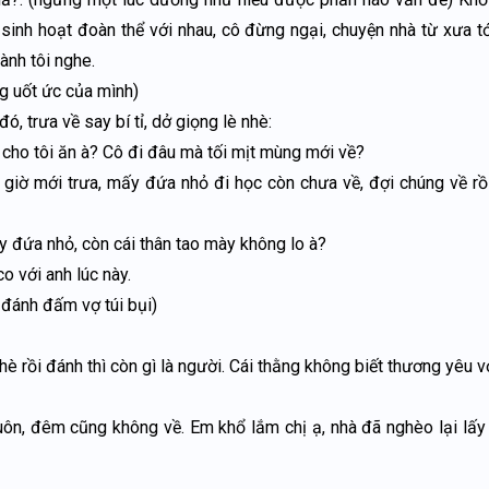
 sinh hoạt đoàn thể với nhau, cô đừng ngại, chuyện nhà từ xưa tớ
ành tôi nghe.
ng uốt ức của mình)
, trưa về say bí tỉ, dở giọng lè nhè:
 cho tôi ăn à? Cô đi đâu mà tối mịt mùng mới về?
ây giờ mới trưa, mấy đứa nhỏ đi học còn chưa về, đợi chúng về rồ
 đứa nhỏ, còn cái thân tao mày không lo à?
o với anh lúc này.
đánh đấm vợ túi bụi)
è rồi đánh thì còn gì là người. Cái thằng không biết thương yêu v
ôn, đêm cũng không về. Em khổ lắm chị ạ, nhà đã nghèo lại lấy