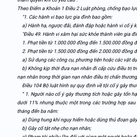
Theo Điểm a Khoản 1 Điều 2 Luật phòng, chống bạo lực
"1. Các hành vi bạo lực gia đình bao gồm:
a) Hành hạ, ngược đãi, đánh đập hoặc hành vi cố ý k
"Điều 49. Hành vi xâm hại sức khỏe thành viên gia đì
1. Phạt tiền từ 1.000.000 đồng đến 1.500.000 đồng đối
2. Phạt tiền từ 1.500.000 đồng đến 2.000.000 đồng đố
a) Sử dụng các công cụ, phương tiện hoặc các vật dụn
b) Không kịp thời đưa nạn nhân đi cấp cứu điều trị t
nạn nhân trong thời gian nạn nhân điều trị chấn thương 
Điều 104 Bộ luật hình sự quy định về tội cố ý gây th
“ 1. Người nào cố ý gây thương tích hoặc gây tổn hạ
dưới 11% nhưng thuộc một trong các trường hợp sau đ
tháng đến ba năm:
a) Dùng hung khí nguy hiểm hoặc dùng thủ đoạn gây 
b) Gây cố tật nhẹ cho nạn nhân;
c) Phạm tội nhiều lần đối với cùng một người hoặc đối