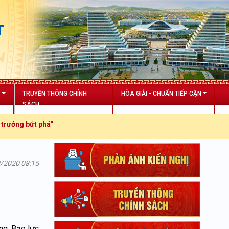
T
N
TRUYỀN THÔNG CHÍNH
HÒA GIẢI - CHUẨN TIẾP CẬN
SÁCH
t phá”
0/2020 08:15
ng. Bạo lực