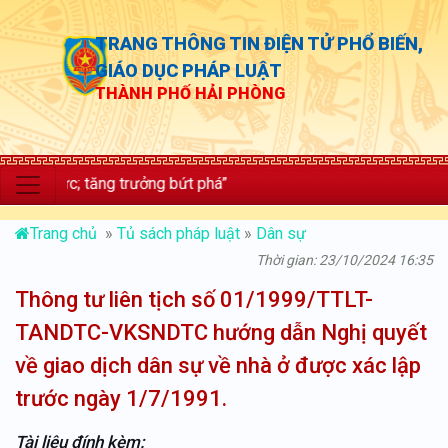
TRANG THÔNG TIN ĐIỆN TỬ PHỔ BIẾN,
GIÁO DỤC PHÁP LUẬT
THÀNH PHỐ HẢI PHÒNG
ộng lực; tăng trưởng bứt phá”
Trang chủ
»
Tủ sách pháp luật
»
Dân sự
Thời gian: 23/10/2024 16:35
Thông tư liên tịch số 01/1999/TTLT-
TANDTC-VKSNDTC hướng dẫn Nghị quyết
về giao dịch dân sự về nhà ở được xác lập
trước ngày 1/7/1991.
Tài liệu đính kèm: