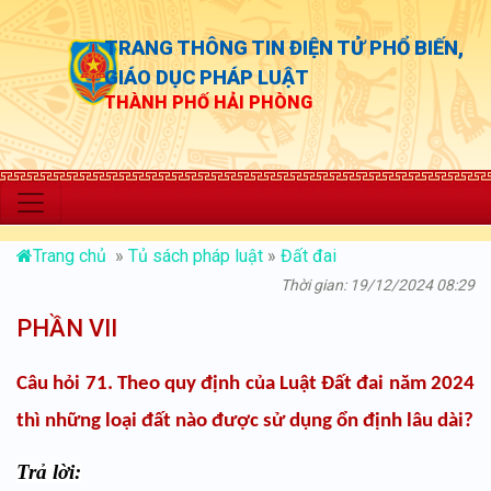
TRANG THÔNG TIN ĐIỆN TỬ PHỔ BIẾN,
GIÁO DỤC PHÁP LUẬT
THÀNH PHỐ HẢI PHÒNG
“Chủ độn
Trang chủ
»
Tủ sách pháp luật
»
Đất đai
Thời gian: 19/12/2024 08:29
PHẦN VII
Câu hỏi 71. Theo quy định của Luật Đất đai năm 2024
thì những loại đất nào được sử dụng ổn định lâu dài?
Trả lời: