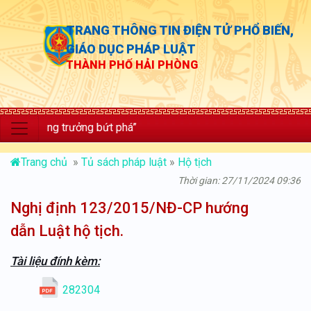
TRANG THÔNG TIN ĐIỆN TỬ PHỔ BIẾN,
GIÁO DỤC PHÁP LUẬT
THÀNH PHỐ HẢI PHÒNG
lực; tăng trưởng bứt phá”
Trang chủ
»
Tủ sách pháp luật
»
Hộ tịch
Thời gian: 27/11/2024 09:36
Nghị định 123/2015/NĐ-CP hướng
dẫn Luật hộ tịch.
Tài liệu đính kèm:
282304