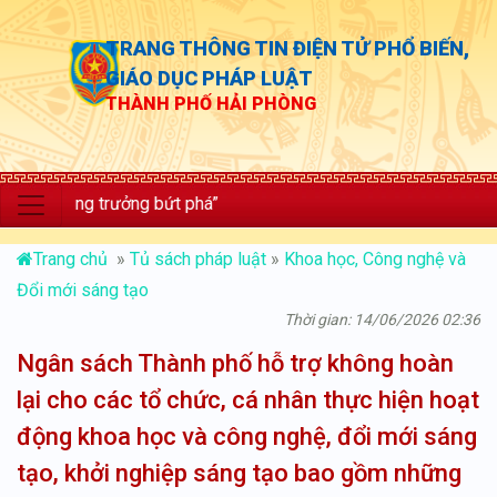
TRANG THÔNG TIN ĐIỆN TỬ PHỔ BIẾN,
GIÁO DỤC PHÁP LUẬT
THÀNH PHỐ HẢI PHÒNG
lực; tăng trưởng bứt phá”
Trang chủ
»
Tủ sách pháp luật
»
Khoa học, Công nghệ và
Đổi mới sáng tạo
Thời gian: 14/06/2026 02:36
Ngân sách Thành phố hỗ trợ không hoàn
lại cho các tổ chức, cá nhân thực hiện hoạt
động khoa học và công nghệ, đổi mới sáng
tạo, khởi nghiệp sáng tạo bao gồm những