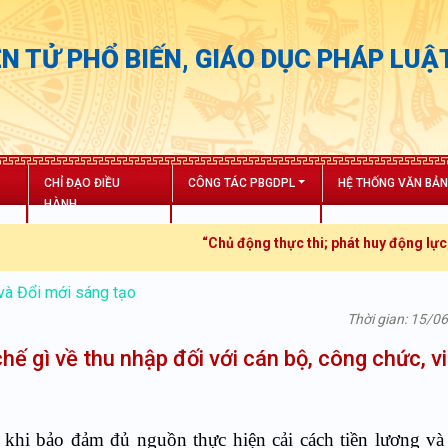
N TỬ PHỔ BIẾN, GIÁO DỤC PHÁP LUẬ
CHỈ ĐẠO ĐIỀU
CÔNG TÁC PBGDPL
HỆ THỐNG VĂN BẢ
HÀNH
“Chủ động thực thi; phát huy động lực; tăn
và Đổi mới sáng tạo
Thời gian: 15/0
 gì về thu nhập đối với cán bộ, công chức, v
?
khi bảo đảm đủ nguồn thực hiện cải cách tiền lương và