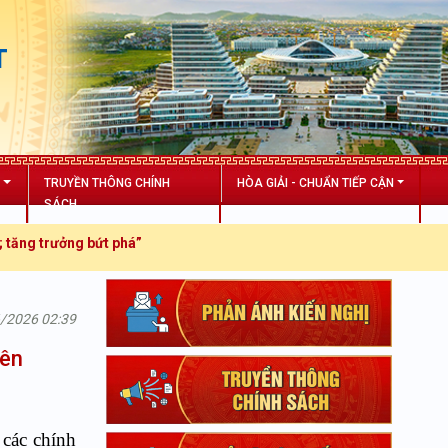
T
N
TRUYỀN THÔNG CHÍNH
HÒA GIẢI - CHUẨN TIẾP CẬN
SÁCH
g trưởng bứt phá”
6/2026 02:39
iên
 các chính