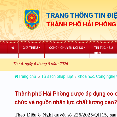
TRANG THÔNG TIN ĐIỆ
THÀNH PHỐ HẢI PHÒNG
GIỚI THIỆU
CCHC - CHUYỂN ĐỔI SỐ
TIN TỨC - SỰ
KIỆN
Thứ 5, ngày 6 tháng 8 năm 2026
Trang chủ
»
Tủ sách pháp luật
»
Khoa học, Công nghệ 
Thành phố Hải Phòng được áp dụng cơ chế
chức và nguồn nhân lực chất lượng cao
Theo Điều
8
Nghị quyết số 226/2025/QH15, sau 