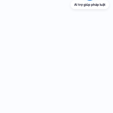
AI trợ giúp pháp luật
TRANG THÔNG TIN ĐIỆN TỬ VỀ PHỔ
BIẾN GIÁO DỤC PHÁP LUẬT
Cơ quan chủ quản: UBND thành phố Hải Phòng
Cơ quan quản lý: Sở Tư pháp thành phố Hải Phòng