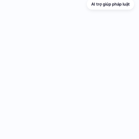
AI trợ giúp pháp luật
TRANG THÔNG TIN ĐIỆN TỬ VỀ PHỔ
BIẾN GIÁO DỤC PHÁP LUẬT
Cơ quan chủ quản: UBND thành phố Hải Phòng
Cơ quan quản lý: Sở Tư pháp thành phố Hải Phòng