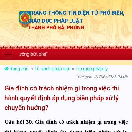
TRANG THÔNG TIN ĐIỆN TỬ PHỔ BIẾN,
GIÁO DỤC PHÁP LUẬT
THÀNH PHỐ HẢI PHÒNG
 trưởng bứt phá”
Trang chủ
»
Tủ sách pháp luật
»
Trợ giúp pháp lý
Thời gian: 07/06/2026 08:06
Gia đình có trách nhiệm gì trong việc thi
hành quyết định áp dụng biện pháp xử lý
chuyển hướng?
Câu hỏi 30. Gia đình có trách nhiệm gì trong việc
thi hành quyết định áp dụng biện pháp xử lý