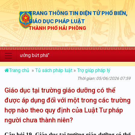
TRANG THÔNG TIN ĐIỆN TỬ PHỔ BIẾN,
GIÁO DỤC PHÁP LUẬT
THÀNH PHỐ HẢI PHÒNG
g trưởng bứt phá”
Trang chủ
»
Tủ sách pháp luật
»
Trợ giúp pháp lý
Thời gian: 05/06/2026 07:59
Giáo dục tại trường giáo dưỡng có thể
được áp dụng đối với một trong các trường
hợp nào theo quy định của Luật Tư pháp
người chưa thành niên?
Câu hỏi 19. Giáo dục tại trường giáo dưỡng có thể