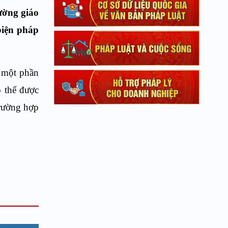
ường giáo
biện pháp
c một phần
ó thể được
trường hợp