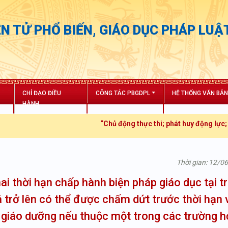
N TỬ PHỔ BIẾN, GIÁO DỤC PHÁP LUẬ
CHỈ ĐẠO ĐIỀU
CÔNG TÁC PBGDPL
HỆ THỐNG VĂN BẢ
HÀNH
“Chủ động thực thi; phát huy động lực; tăng t
Thời gian: 12/0
i thời hạn chấp hành biện pháp giáo dục tại t
há trở lên có thể được chấm dứt trước thời hạn 
g giáo dưỡng nếu thuộc một trong các trường 