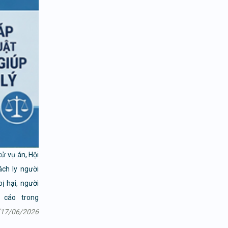
xử vụ án, Hội
ách ly người
ị hại, người
 cáo trong
(17/06/2026