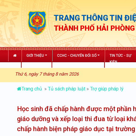
TRANG THÔNG TIN ĐIỆ
THÀNH PHỐ HẢI PHÒNG
GIỚI THIỆU
CCHC - CHUYỂN ĐỔI SỐ
TIN TỨC - SỰ
KIỆN
Thứ 6, ngày 7 tháng 8 năm 2026
Trang chủ
»
Tủ sách pháp luật
»
Trợ giúp pháp lý
Học sinh đã chấp hành được một phần ha
giáo dưỡng và xếp loại thi đua từ loại k
chấp hành biện pháp giáo dục tại trườn