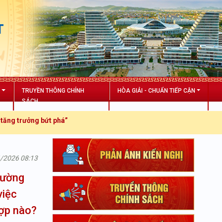
T
N
TRUYỀN THÔNG CHÍNH
HÒA GIẢI - CHUẨN TIẾP CẬN
SÁCH
rưởng bứt phá”
6/2026 08:13
rường
việc
hợp nào?