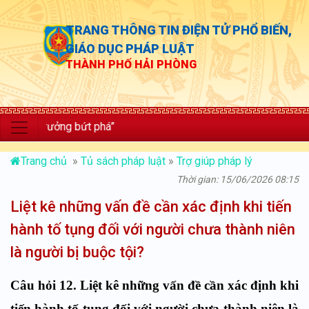
TRANG THÔNG TIN ĐIỆN TỬ PHỔ BIẾN,
GIÁO DỤC PHÁP LUẬT
THÀNH PHỐ HẢI PHÒNG
 trưởng bứt phá”
Trang chủ
»
Tủ sách pháp luật
»
Trợ giúp pháp lý
Thời gian: 15/06/2026 08:15
Liệt kê những vấn đề cần xác định khi tiến
hành tố tụng đối với người chưa thành niên
là người bị buộc tội?
Câu hỏi 12. Liệt kê những vấn đề cần xác định khi
tiến hành tố tụng đối với người chưa thành niên là