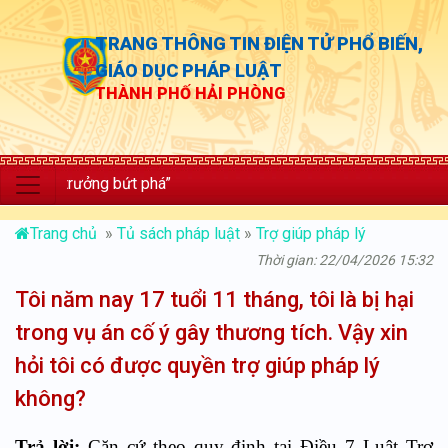
TRANG THÔNG TIN ĐIỆN TỬ PHỔ BIẾN,
GIÁO DỤC PHÁP LUẬT
THÀNH PHỐ HẢI PHÒNG
ng trưởng bứt phá”
Trang chủ
»
Tủ sách pháp luật
»
Trợ giúp pháp lý
Thời gian: 22/04/2026 15:32
Tôi năm nay 17 tuổi 11 tháng, tôi là bị hại
trong vụ án cố ý gây thương tích. Vậy xin
hỏi tôi có được quyền trợ giúp pháp lý
không?
Trả lời:
Căn cứ theo quy định tại Điều 7 Luật Trợ