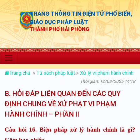
TRANG THÔNG TIN ĐIỆN TỬ PHỔ BIẾN,
GIÁO DỤC PHÁP LUẬT
THÀNH PHỐ HẢI PHÒNG
“Chủ độn
Trang chủ
»
Tủ sách pháp luật
»
Xử lý vi phạm hành chính
Thời gian: 12/08/2025 14:18
B. HỎI ĐÁP LIÊN QUAN ĐẾN CÁC QUY
ĐỊNH CHUNG VỀ XỬ PHẠT VI PHẠM
HÀNH CHÍNH – PHẦN II
Câu hỏi 16. Biện pháp xử lý hành chính là gì?
Gồm bao nhiêu