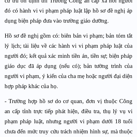
cư trú ổn định thì Trưởng Công an cấp xã nơi người
đó có hành vi vi phạm pháp luật lập hồ sơ đề nghị áp
dụng biện pháp đưa vào trường giáo dưỡng.
Hồ sơ đề nghị gồm có: biên bản vi phạm; bản tóm tắt
lý lịch; tài liệu về các hành vi vi phạm pháp luật của
người đó; kết quả xác minh tiền án, tiền sự; biện pháp
giáo dục đã áp dụng (nếu có); bản tường trình của
người vi phạm, ý kiến của cha mẹ hoặc người đại diện
hợp pháp khác của họ.
- Trường hợp hồ sơ do cơ quan, đơn vị thuộc Công
an cấp tỉnh trực tiếp phát hiện, điều tra, thụ lý vụ vi
phạm pháp luật, nhưng người vi phạm dưới 18 tuổi
chưa đến mức truy cứu trách nhiệm hình sự, mà thuộc