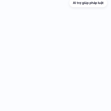
AI trợ giúp pháp luật
TRANG THÔNG TIN ĐIỆN TỬ VỀ PHỔ
BIẾN GIÁO DỤC PHÁP LUẬT
Cơ quan chủ quản: UBND thành phố Hải Phòng
Cơ quan quản lý: Sở Tư pháp thành phố Hải Phòng