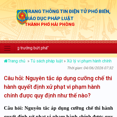
TRANG THÔNG TIN ĐIỆN TỬ PHỔ BIẾN,
GIÁO DỤC PHÁP LUẬT
THÀNH PHỐ HẢI PHÒNG
; tăng trưởng bứt phá”
Trang chủ
»
Tủ sách pháp luật
»
Xử lý vi phạm hành chính
Thời gian: 04/06/2026 07:32
Câu hỏi: Nguyên tắc áp dụng cưỡng chế thi
hành quyết định xử phạt vi phạm hành
chính được quy định như thế nào?
Câu hỏi: Nguyên tắc áp dụng cưỡng chế thi hành
quyết định xử phạt vi phạm hành chính được quy