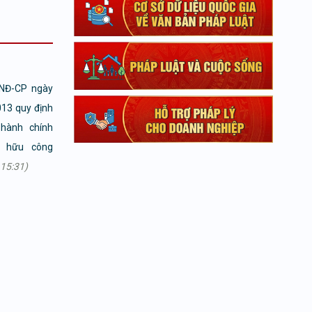
/NĐ-CP ngày
13 quy định
hành chính
ở hữu công
15:31)