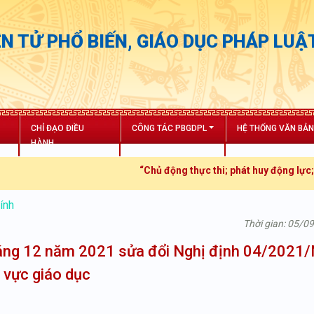
N TỬ PHỔ BIẾN, GIÁO DỤC PHÁP LUẬ
CHỈ ĐẠO ĐIỀU
CÔNG TÁC PBGDPL
HỆ THỐNG VĂN BẢ
HÀNH
“Chủ động thực thi; phát huy động lực; tăng
ính
Thời gian: 05/0
áng 12 năm 2021 sửa đổi Nghị định 04/2021
h vực giáo dục