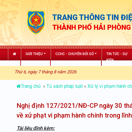
TRANG THÔNG TIN ĐIỆ
THÀNH PHỐ HẢI PHÒNG
GIỚI THIỆU
CCHC - CHUYỂN ĐỔI SỐ
TIN TỨC - SỰ
KIỆN
Thứ 6, ngày 7 tháng 8 năm 2026
Trang chủ
»
Tủ sách pháp luật
»
Xử lý vi phạm hành ch
Nghị định 127/2021/NĐ-CP ngày 30 th
về xử phạt vi phạm hành chính trong lĩn
Tài liệu đính kèm: