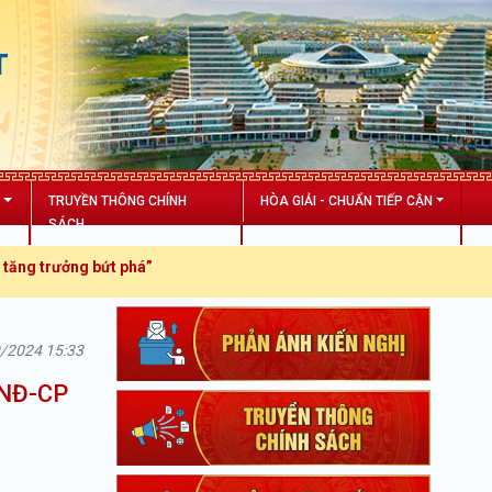
T
N
TRUYỀN THÔNG CHÍNH
HÒA GIẢI - CHUẨN TIẾP CẬN
SÁCH
 trưởng bứt phá”
9/2024 15:33
/NĐ-CP