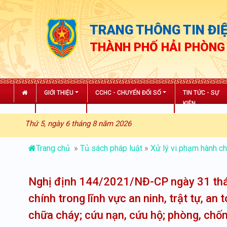
TRANG THÔNG TIN ĐIỆ
THÀNH PHỐ HẢI PHÒNG
GIỚI THIỆU
CCHC - CHUYỂN ĐỔI SỐ
TIN TỨC - SỰ
KIỆN
Thứ 5, ngày 6 tháng 8 năm 2026
Trang chủ
»
Tủ sách pháp luật
»
Xử lý vi phạm hành ch
Nghị định 144/2021/NĐ-CP ngày 31 thá
chính trong lĩnh vực an ninh, trật tự, an
chữa cháy; cứu nạn, cứu hộ; phòng, chốn