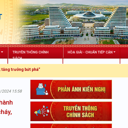
T
N
TRUYỀN THÔNG CHÍNH
HÒA GIẢI - CHUẨN TIẾP CẬN
SÁCH
 trưởng bứt phá”
9/2024 15:58
 hành
cháy,