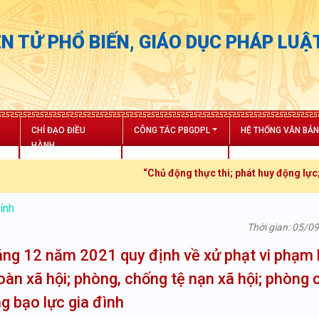
N TỬ PHỔ BIẾN, GIÁO DỤC PHÁP LUẬ
CHỈ ĐẠO ĐIỀU
CÔNG TÁC PBGDPL
HỆ THỐNG VĂN BẢ
HÀNH
“Chủ động thực thi; phát huy động lực; tăng
ính
Thời gian: 05/0
ng 12 năm 2021 quy định về xử phạt vi phạm
 toàn xã hội; phòng, chống tệ nạn xã hội; phòng 
g bạo lực gia đình