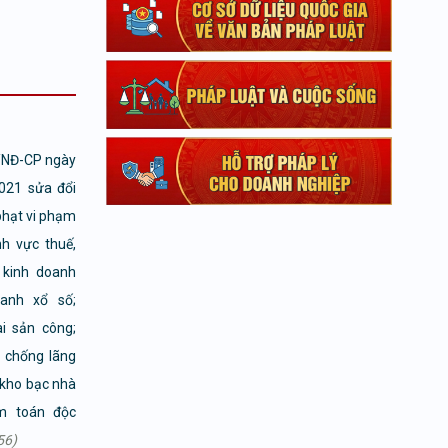
/NĐ-CP ngày
021 sửa đổi
phạt vi phạm
nh vực thuế,
 kinh doanh
anh xổ số;
ài sản công;
, chống lãng
; kho bạc nhà
ểm toán độc
56)