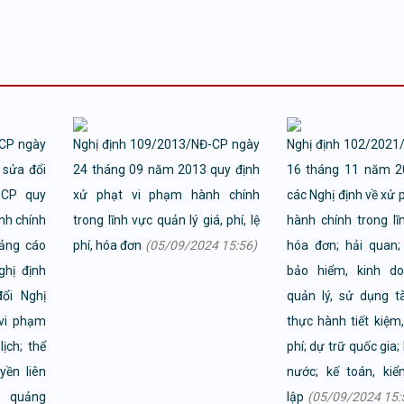
-CP ngày
Nghị định 109/2013/NĐ-CP ngày
Nghị định 102/2021
sửa đổi
24 tháng 09 năm 2013 quy định
16 tháng 11 năm 2
-CP quy
xử phạt vi phạm hành chính
các Nghị định về xử 
nh chính
trong lĩnh vực quản lý giá, phí, lệ
hành chính trong lĩ
uảng cáo
phí, hóa đơn
(05/09/2024 15:56)
hóa đơn; hải quan;
ghị định
bảo hiểm, kinh do
ổi Nghị
quản lý, sử dụng t
 vi phạm
thực hành tiết kiệm
ịch; thể
phí; dự trữ quốc gia
yền liên
nước; kế toán, ki
 quảng
lập
(05/09/2024 15: