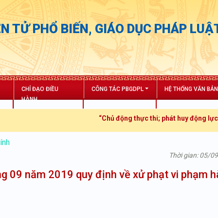
N TỬ PHỔ BIẾN, GIÁO DỤC PHÁP LUẬ
CHỈ ĐẠO ĐIỀU
CÔNG TÁC PBGDPL
HỆ THỐNG VĂN BẢ
HÀNH
“Chủ động thực thi; phát huy động lực; tă
ính
Thời gian: 05/0
g 09 năm 2019 quy định về xử phạt vi phạm 