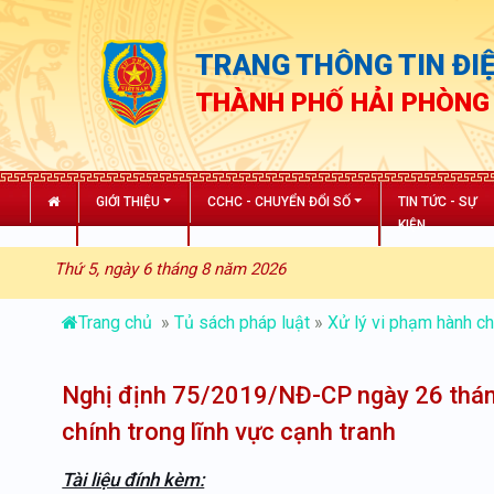
TRANG THÔNG TIN ĐIỆ
THÀNH PHỐ HẢI PHÒNG
GIỚI THIỆU
CCHC - CHUYỂN ĐỔI SỐ
TIN TỨC - SỰ
KIỆN
Thứ 5, ngày 6 tháng 8 năm 2026
Trang chủ
»
Tủ sách pháp luật
»
Xử lý vi phạm hành ch
Nghị định 75/2019/NĐ-CP ngày 26 thán
chính trong lĩnh vực cạnh tranh
Tài liệu đính kèm: