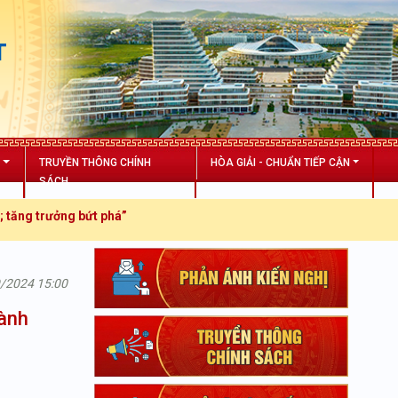
T
N
TRUYỀN THÔNG CHÍNH
HÒA GIẢI - CHUẨN TIẾP CẬN
SÁCH
ng trưởng bứt phá”
9/2024 15:00
hành