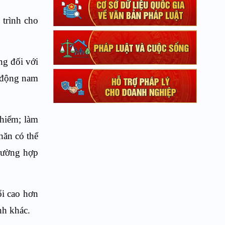
 trình cho
ng đối với
o động nam
 hiểm; làm
hăn có thể
trường hợp
ổi cao hơn
nh khác.