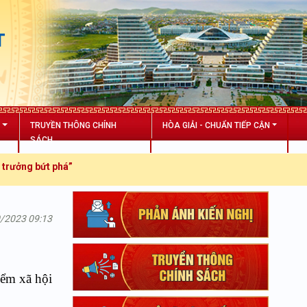
T
N
TRUYỀN THÔNG CHÍNH
HÒA GIẢI - CHUẨN TIẾP CẬN
SÁCH
phá”
0/2023 09:13
iểm xã hội