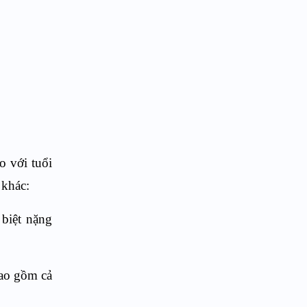
o với tuổi
 khác:
 biệt nặng
bao gồm cả