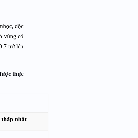
 nhọc, độc
 ở vùng có
,7 trở lên
được thực
 thấp nhất
g