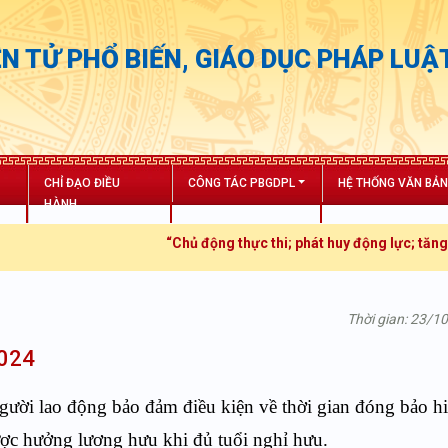
N TỬ PHỔ BIẾN, GIÁO DỤC PHÁP LUẬ
CHỈ ĐẠO ĐIỀU
CÔNG TÁC PBGDPL
HỆ THỐNG VĂN BẢ
HÀNH
“Chủ động thực thi; phát huy động lực; tăng trưởng bứt 
Thời gian: 23/1
2024
ười lao động bảo đảm điều kiện về thời gian đóng bảo h
ược hưởng lương hưu khi đủ tuổi nghỉ hưu.