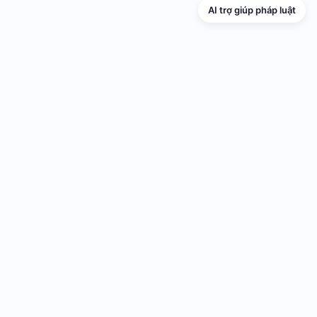
AI trợ giúp pháp luật
TRANG THÔNG TIN ĐIỆN TỬ VỀ PHỔ
BIẾN GIÁO DỤC PHÁP LUẬT
Cơ quan chủ quản: UBND thành phố Hải Phòng
Cơ quan quản lý: Sở Tư pháp thành phố Hải Phòng