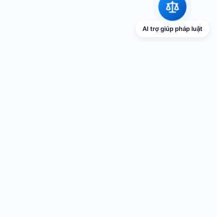
AI trợ giúp pháp luật
TRANG THÔNG TIN ĐIỆN TỬ VỀ PHỔ
BIẾN GIÁO DỤC PHÁP LUẬT
Cơ quan chủ quản: UBND thành phố Hải Phòng