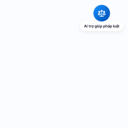
AI trợ giúp pháp luật
TRANG THÔNG TIN ĐIỆN TỬ VỀ PHỔ
BIẾN GIÁO DỤC PHÁP LUẬT