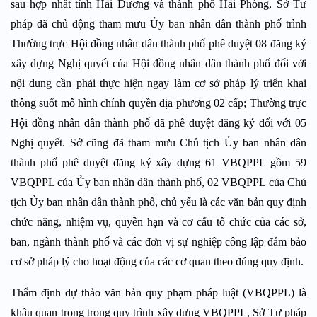
sau hợp nhất tỉnh Hải Dương và thành phố Hải Phòng, Sở Tư
pháp đã chủ động tham mưu Ủy ban nhân dân thành phố trình
Thường trực Hội đồng nhân dân thành phố phê duyệt 08 đăng ký
xây dựng Nghị quyết của Hội đồng nhân dân thành phố đối với
nội dung cần phải thực hiện ngay làm cơ sở pháp lý triển khai
thông suốt mô hình chính quyền địa phương 02 cấp; Thường trực
Hội đồng nhân dân thành phố đã phê duyệt đăng ký đối với 05
Nghị quyết. Sở cũng đã tham mưu Chủ tịch Ủy ban nhân dân
thành phố phê duyệt đăng ký xây dựng 61 VBQPPL gồm 59
VBQPPL của Ủy ban nhân dân thành phố, 02 VBQPPL của Chủ
tịch Ủy ban nhân dân thành phố, chủ yếu là các văn bản quy định
chức năng, nhiệm vụ, quyền hạn và cơ cấu tổ chức của các sở,
ban, ngành thành phố và các đơn vị sự nghiệp công lập đảm bảo
cơ sở pháp lý cho hoạt động của các cơ quan theo đúng quy định.
Thẩm định dự thảo văn bản quy phạm pháp luật (VBQPPL) là
khâu quan trọng trong quy trình xây dựng VBQPPL, Sở Tư pháp