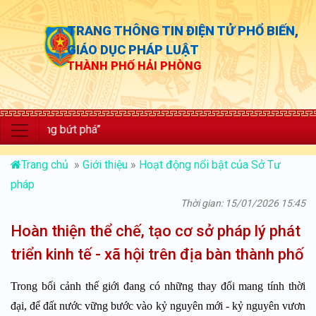
TRANG THÔNG TIN ĐIỆN TỬ PHỔ BIẾN,
GIÁO DỤC PHÁP LUẬT
THÀNH PHỐ HẢI PHÒNG
ng bứt phá”
Trang chủ
»
Giới thiệu
»
Hoạt động nổi bật của Sở Tư
pháp
Thời gian: 15/01/2026 15:45
Hoàn thiện thể chế, tạo cơ sở pháp lý phát
triển kinh tế - xã hội trên địa bàn thành phố
Trong bối cảnh thế giới đang có những thay đổi mang tính thời
đại, để đất nước vững bước vào kỷ nguyên mới - kỷ nguyên vươn