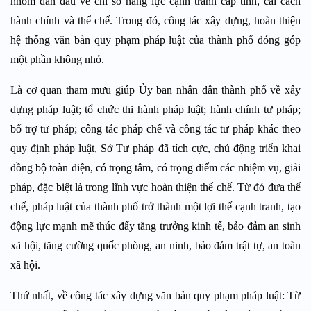
nhóm dẫn đầu về chỉ số năng lực cạnh tranh cấp tỉnh, cải cách
hành chính và thể chế. Trong đó, công tác xây dựng, hoàn thiện
hệ thống văn bản quy phạm pháp luật của thành phố đóng góp
một phần không nhỏ.
Là cơ quan tham mưu giúp Ủy ban nhân dân thành phố về xây
dựng pháp luật; tổ chức thi hành pháp luật; hành chính tư pháp;
bổ trợ tư pháp; công tác pháp chế và công tác tư pháp khác theo
quy định pháp luật, Sở Tư pháp đã tích cực, chủ động triển khai
đồng bộ toàn diện, có trọng tâm, có trọng điểm các nhiệm vụ, giải
pháp, đặc biệt là trong lĩnh vực hoàn thiện thể chế. Từ đó đưa thể
chế, pháp luật của thành phố trở thành một lợi thế cạnh tranh, tạo
động lực mạnh mẽ thúc đẩy tăng trưởng kinh tế, bảo đảm an sinh
xã hội, tăng cường quốc phòng, an ninh, bảo đảm trật tự, an toàn
xã hội.
Thứ nhất, về công tác xây dựng văn bản quy phạm pháp luật: Từ