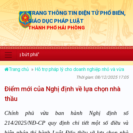
TRANG THÔNG TIN ĐIỆN TỬ PHỔ BIẾN,
GIÁO DỤC PHÁP LUẬT
THÀNH PHỐ HẢI PHÒNG
 bứt phá”
Trang chủ
»
Hỗ trợ pháp lý cho doanh nghiệp nhỏ và vừa
Thời gian: 08/12/2025 17:05
Điểm mới của Nghị định về lựa chọn nhà
thầu
Chính phủ vừa ban hành Nghị định số
214/2025/NĐ-CP quy định chi tiết một số điều và
biện pháp thi hành Luật Đấu thầu về lựa chọn nhà